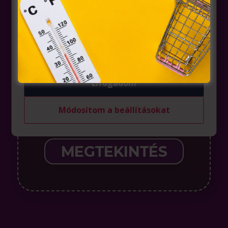
az Európai Unió előírásainak megfelelően használjuk.
Azon weblapoknak, melyek az Európai Unió országain
belül működnek, a „sütik" használatához, és ezeknek a
felhasználó számítógépén vagy egyéb eszközén történő
tárolásához a felhasználók hozzájárulását kell kérniük.
Elfogadom
Módosítom a beállításokat
MEGTEKINTÉS