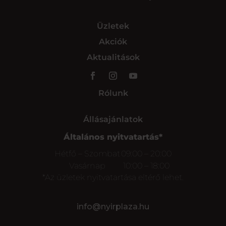
Üzletek
Akciók
Aktualitások
Rólunk
Állásajánlatok
Általános nyitvatartás*
Hétfő – Szombat
09:00 – 20:00
Vasárnap
10:00 – 18:00
*Az üzletek nyitvatartása eltérő lehet.
info@nyirplaza.hu