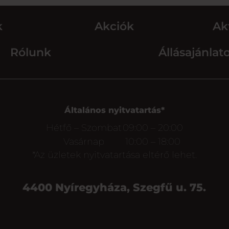
k
Akciók
Ak
Rólunk
Állásajánlat
Általános nyitvatartás*
Hétfő – Szombat
09:00 – 20:00
Vasárnap
10:00 – 18:00
*Az üzletek nyitvatartása eltérő lehet.
4400 Nyíregyháza, Szegfű u. 75.