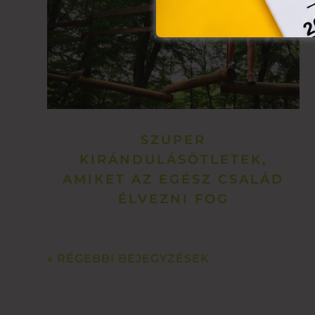
SZUPER
KIRÁNDULÁSÖTLETEK,
AMIKET AZ EGÉSZ CSALÁD
ÉLVEZNI FOG
« RÉGEBBI BEJEGYZÉSEK