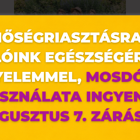
7 DOLOG AMIT A LEGJOBB
BARÁTTAL ÉRDEMES
MEGTENNI
az oldal sütiket használ
ldalunkon „cookie"-kat (továbbiakban „süti") alkalmazunk. Ezek 
ok, melyek információt tárolnak webes böngészőjében. Ehhez 
ájárulása szükséges.