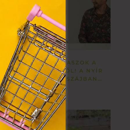
y, az
ommal
VIII.
. Azon
ütik"
egyéb
k.
TÜNDÉRI VÁLASZOK A
LEGKISEBBEKTŐL! A NYÍR
PLAZA GYEREKSZÁJBAN…