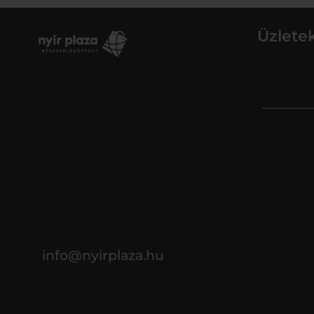
Üzlete
info@nyirplaza.hu