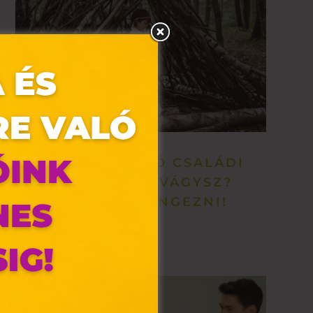
SZÓRAKOZTATÓ CSALÁDI
PROGRAMRA VÁGYSZ?
MENJ KEMPINGEZNI!
olyan
az Ön