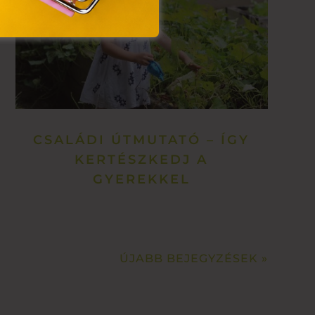
CSALÁDI ÚTMUTATÓ – ÍGY
KERTÉSZKEDJ A
GYEREKKEL
ÚJABB BEJEGYZÉSEK »