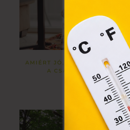
A „s
elek
össz
törvé
webl
hasz
eszkö
AMIÉRT JÓ, HA KUTYA VAN
A CSALÁDBAN