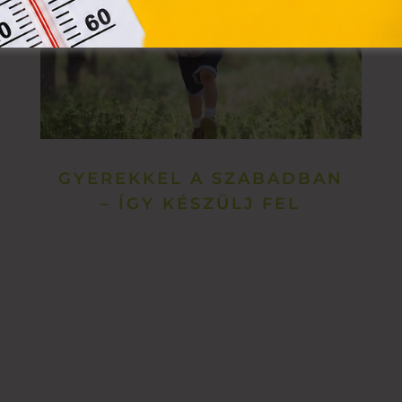
GYEREKKEL A SZABADBAN
– ÍGY KÉSZÜLJ FEL