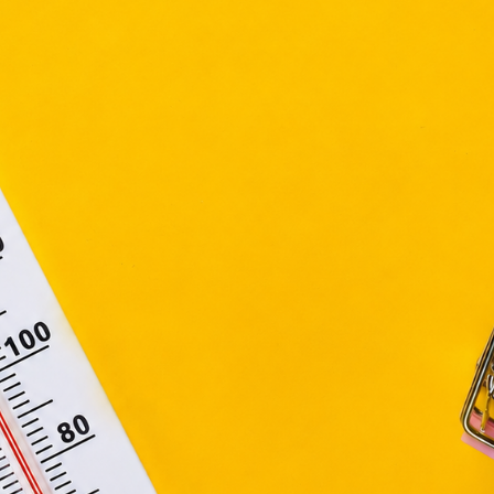
ütiket" az elektronikus hírközlésről szóló 2003. évi C. törvén
tronikus kereskedelmi szolgáltatások, az információs társadal
efüggő szolgáltatások egyes kérdéseiről szóló 2001. évi C
ny, valamint az Európai Unió előírásainak megfelelően használjuk
apoknak, melyek az Európai Unió országain belül működnek, a „s
nálatához, és ezeknek a felhasználó számítógépén vagy 
zén történő tárolásához a felhasználók hozzájárulását kell kérniü
5 TUTI TIPP, EZEKKEL
Elfogadom
MEGLEPHETED A TANÍTÓ
NÉNIT PEDAGÓGUS NAPRA
Módosítom a beállításokat