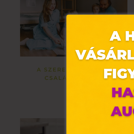
A SZERETŐ, BOLDOG
CSALÁD KULCSA
Ez 
Webo
fájl
hozz