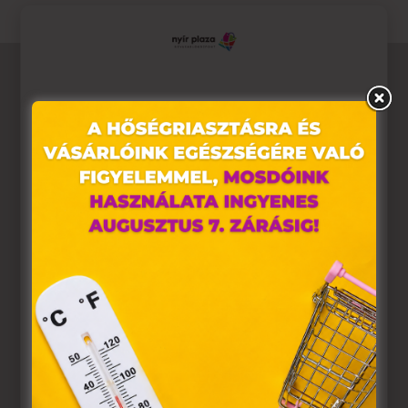
Ez az oldal sütiket használ
Weboldalunkon „cookie"-kat (továbbiakban „süti")
alkalmazunk. Ezek olyan fájlok, melyek információt
tárolnak webes böngészőjében. Ehhez az Ön
hozzájárulása szükséges.
A „sütiket" az elektronikus hírközlésről szóló 2003. évi C.
törvény, az elektronikus kereskedelmi szolgáltatások, az
információs társadalommal összefüggő szolgáltatások
egyes kérdéseiről szóló 2001. évi CVIII. törvény, valamint
az Európai Unió előírásainak megfelelően használjuk.
Azon weblapoknak, melyek az Európai Unió országain
belül működnek, a „sütik" használatához, és ezeknek a
felhasználó számítógépén vagy egyéb eszközén történő
tárolásához a felhasználók hozzájárulását kell kérniük.