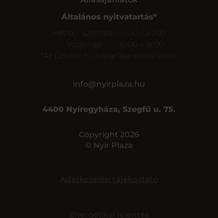
Általános nyitvatartás*
Hétfő – Szombat
09:00 – 20:00
Vasárnap
10:00 – 18:00
*Az üzletek nyitvatartása eltérő lehet.
info@nyirplaza.hu
4400 Nyíregyháza, Szegfű u. 75.
Copyright 2026
© Nyír Plaza
Adatkezelési tájékoztató
Energetikai jelentés