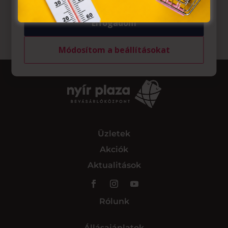
Elfogadom
Módosítom a beállításokat
Üzletek
Akciók
Aktualitások
Rólunk
Állásajánlatok