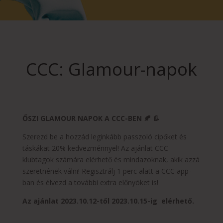
CCC: Glamour-napok
ŐSZI GLAMOUR NAPOK A CCC-BEN 🍂
👢
Szerezd be a hozzád leginkább passzoló cipőket és
táskákat 20% kedvezménnyel! Az ajánlat CCC
klubtagok számára elérhető és mindazoknak, akik azzá
szeretnének válni! Regisztrálj 1 perc alatt a CCC app-
ban és élvezd a további extra előnyöket is!
Az ajánlat 2023.10.12-től 2023.10.15-ig elérhető.