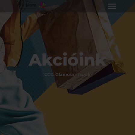
Akcióink
CCC: Glamour-napok