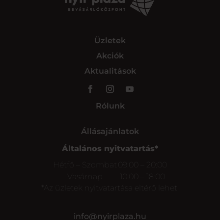
Üzletek
Akciók
Aktualitások
Rólunk
Állásajánlatok
Általános nyitvatartás*
Hétfő – Szombat
09:00 – 20:00
Vasárnap
10:00 – 18:00
*Az üzletek nyitvatartása eltérő lehet.
info@nyirplaza.hu