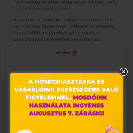
nemzetközi márka várja vásárlóit kulturált,
modern környezetben.
A számos különféle szolgáltatás mellett 6
termes multiplex mozi, változatos éttermi
rész és 680 db férőhellyel rendelkező
parkoló nyújt tökéletes vásárlási- és
szórakozási lehetőséget a hozzánk
látogatóknak.
Ez az oldal sütiket használ
Weboldalunkon „cookie"-kat (továbbiakban „süti")
alkalmazunk. Ezek olyan fájlok, melyek információt
tárolnak webes böngészőjében. Ehhez az Ön
hozzájárulása szükséges.
Nyitvatartás
A „sütiket" az elektronikus hírközlésről szóló 2003. évi C.
törvény, az elektronikus kereskedelmi szolgáltatások, az
információs társadalommal összefüggő szolgáltatások