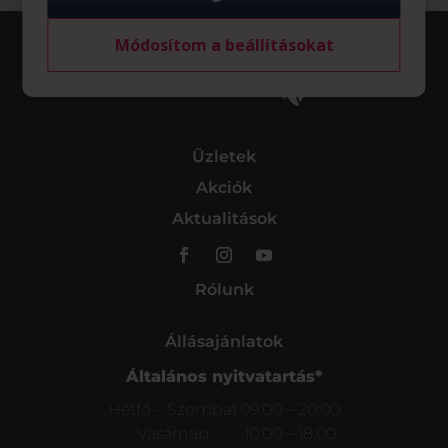
Módosítom a beállításokat
Üzletek
Akciók
Aktualitások
Rólunk
Állásajánlatok
Általános nyitvatartás*
Hétfő – Szombat
09:00 – 20:00
Vasárnap
10:00 – 18:00