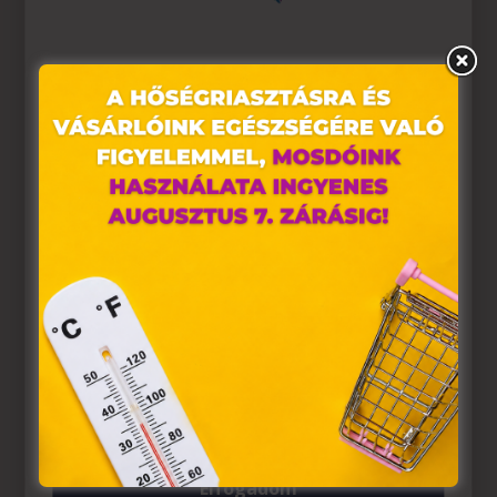
Ez az oldal sütiket használ
Weboldalunkon „cookie"-kat (továbbiakban „süti")
alkalmazunk. Ezek olyan fájlok, melyek információt
tárolnak webes böngészőjében. Ehhez az Ön
hozzájárulása szükséges.
A „sütiket" az elektronikus hírközlésről szóló 2003. évi C.
törvény, az elektronikus kereskedelmi szolgáltatások, az
információs társadalommal összefüggő szolgáltatások
egyes kérdéseiről szóló 2001. évi CVIII. törvény, valamint
az Európai Unió előírásainak megfelelően használjuk.
Azon weblapoknak, melyek az Európai Unió országain
belül működnek, a „sütik" használatához, és ezeknek a
felhasználó számítógépén vagy egyéb eszközén történő
tárolásához a felhasználók hozzájárulását kell kérniük.
Elfogadom