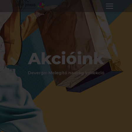
Akcióink
Devergo: Melegítő nadrág kollekció