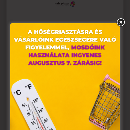
Ez az oldal sütiket használ
Weboldalunkon „cookie"-kat (továbbiakban „süti")
alkalmazunk. Ezek olyan fájlok, melyek információt
tárolnak webes böngészőjében. Ehhez az Ön
hozzájárulása szükséges.
A „sütiket" az elektronikus hírközlésről szóló 2003. évi C.
törvény, az elektronikus kereskedelmi szolgáltatások, az
információs társadalommal összefüggő szolgáltatások
egyes kérdéseiről szóló 2001. évi CVIII. törvény, valamint
az Európai Unió előírásainak megfelelően használjuk.
Azon weblapoknak, melyek az Európai Unió országain
belül működnek, a „sütik" használatához, és ezeknek a
felhasználó számítógépén vagy egyéb eszközén történő
tárolásához a felhasználók hozzájárulását kell kérniük.