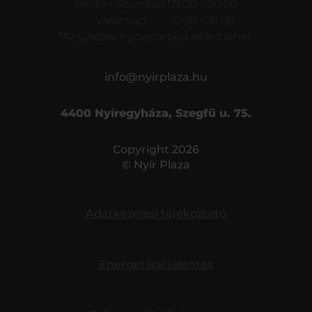
Hétfő – Szombat
09:00 – 20:00
Vasárnap
10:00 – 18:00
*Az üzletek nyitvatartása eltérő lehet.
info@nyirplaza.hu
4400 Nyíregyháza, Szegfű u. 75.
Copyright 2026
© Nyír Plaza
Adatkezelési tájékoztató
Energetikai jelentés