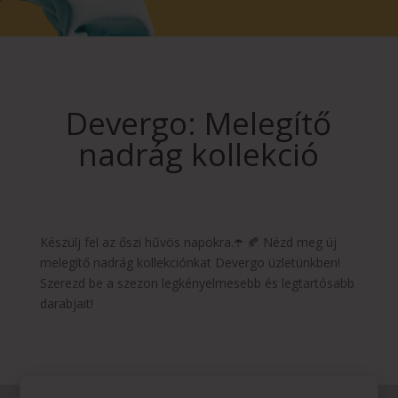
Devergo: Melegítő
nadrág kollekció
Készülj fel az őszi hűvös napokra.☂️ 🍂 Nézd meg új
melegítő nadrág kollekciónkat Devergo üzletünkben!
Szerezd be a szezon legkényelmesebb és legtartósabb
darabjait!