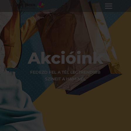
Akcióink
FEDEZD FEL A TÉL LEGTRENDIBB
SZÍNEIT A H&M-NÉL