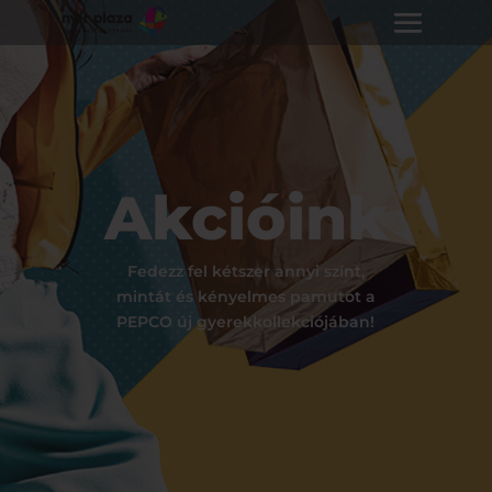
Akcióink
Fedezz fel kétszer annyi színt,
mintát és kényelmes pamutot a
PEPCO új gyerekkollekciójában!