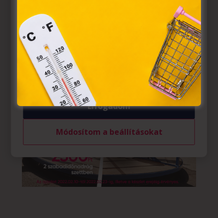
törvény, az elektronikus kereskedelmi szolgáltatások, az
információs társadalommal összefüggő szolgáltatások
egyes kérdéseiről szóló 2001. évi CVIII. törvény, valamint
az Európai Unió előírásainak megfelelően használjuk.
Azon weblapoknak, melyek az Európai Unió országain
belül működnek, a „sütik" használatához, és ezeknek a
felhasználó számítógépén vagy egyéb eszközén történő
tárolásához a felhasználók hozzájárulását kell kérniük.
Elfogadom
Módosítom a beállításokat