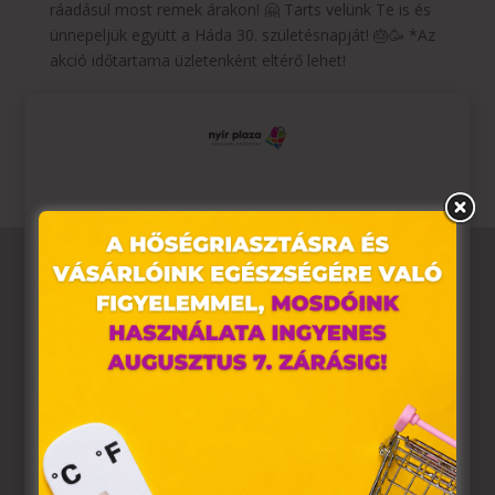
ráadásul most remek árakon! 🤗 Tarts velünk Te is és
ünnepeljük együtt a Háda 30. születésnapját! 🎂🥳 *Az
akció időtartama üzletenként eltérő lehet!
Részletek:
https://hada.hu/30-szuletesnapi-hetvege-
uzleteinkben/
Ez az oldal sütiket használ
Weboldalunkon „cookie"-kat (továbbiakban „süti")
alkalmazunk. Ezek olyan fájlok, melyek információt
tárolnak webes böngészőjében. Ehhez az Ön
hozzájárulása szükséges.
A „sütiket" az elektronikus hírközlésről szóló 2003. évi C.
törvény, az elektronikus kereskedelmi szolgáltatások, az
információs társadalommal összefüggő szolgáltatások
egyes kérdéseiről szóló 2001. évi CVIII. törvény, valamint
az Európai Unió előírásainak megfelelően használjuk.
Azon weblapoknak, melyek az Európai Unió országain