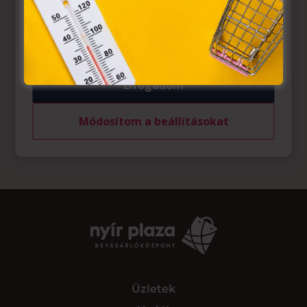
belül működnek, a „sütik" használatához, és ezeknek a
felhasználó számítógépén vagy egyéb eszközén történő
tárolásához a felhasználók hozzájárulását kell kérniük.
Elfogadom
Módosítom a beállításokat
Üzletek