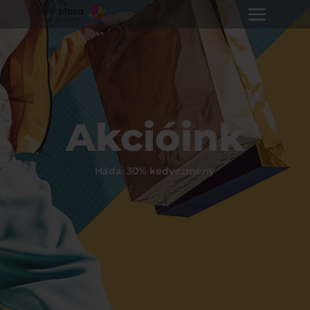
Akcióink
Háda: 30% kedvezmény