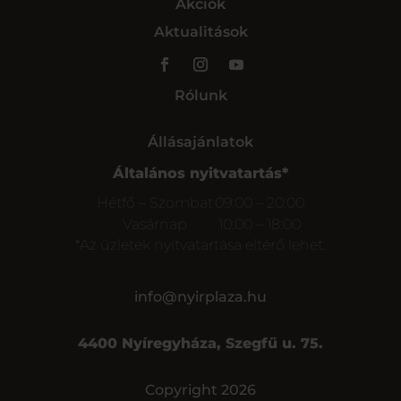
Akciók
Aktualitások
Rólunk
Állásajánlatok
Általános nyitvatartás*
Hétfő – Szombat
09:00 – 20:00
Vasárnap
10:00 – 18:00
*Az üzletek nyitvatartása eltérő lehet.
info@nyirplaza.hu
4400 Nyíregyháza, Szegfű u. 75.
Copyright 2026