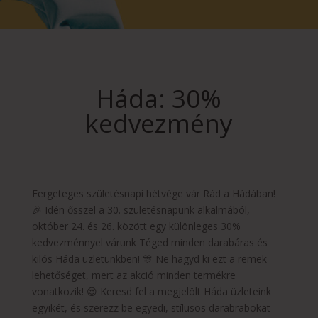
Háda: 30%
kedvezmény
Fergeteges születésnapi hétvége vár Rád a Hádában!
🎉 Idén ősszel a 30. születésnapunk alkalmából,
október 24. és 26. között egy különleges 30%
kedvezménnyel várunk Téged minden darabáras és
kilós Háda üzletünkben! 🎊 Ne hagyd ki ezt a remek
lehetőséget, mert az akció minden termékre
vonatkozik! 😍 Keresd fel a megjelölt Háda üzleteink
egyikét, és szerezz be egyedi, stílusos darabrabokat