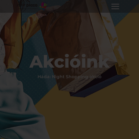
Akcióink
Háda: Night Shopping akció