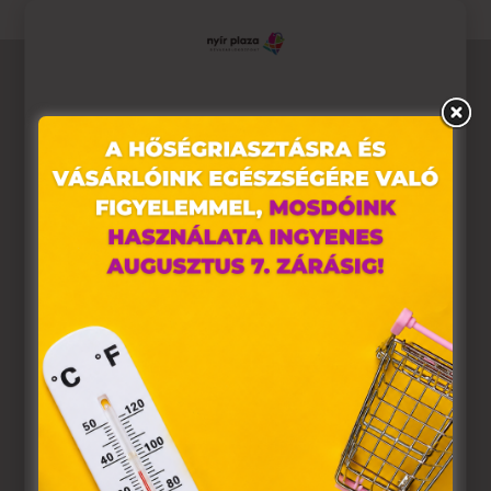
Ez az oldal sütiket használ
Weboldalunkon „cookie"-kat (továbbiakban „süti")
alkalmazunk. Ezek olyan fájlok, melyek információt
tárolnak webes böngészőjében. Ehhez az Ön
hozzájárulása szükséges.
A „sütiket" az elektronikus hírközlésről szóló 2003. évi C.
törvény, az elektronikus kereskedelmi szolgáltatások, az
információs társadalommal összefüggő szolgáltatások
egyes kérdéseiről szóló 2001. évi CVIII. törvény, valamint
az Európai Unió előírásainak megfelelően használjuk.
Azon weblapoknak, melyek az Európai Unió országain
belül működnek, a „sütik" használatához, és ezeknek a
felhasználó számítógépén vagy egyéb eszközén történő
tárolásához a felhasználók hozzájárulását kell kérniük.