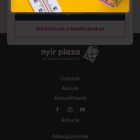
Elfogadom
Módosítom a beállításokat
Üzletek
Akciók
Aktualitások
Rólunk
Állásajánlatok