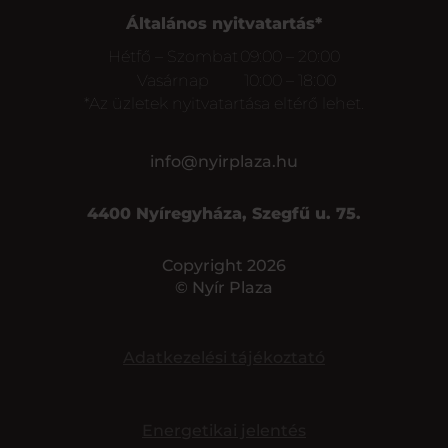
Általános nyitvatartás*
Hétfő – Szombat
09:00 – 20:00
Vasárnap
10:00 – 18:00
*Az üzletek nyitvatartása eltérő lehet.
info@nyirplaza.hu
4400 Nyíregyháza, Szegfű u. 75.
Copyright 2026
© Nyír Plaza
Adatkezelési tájékoztató
Energetikai jelentés