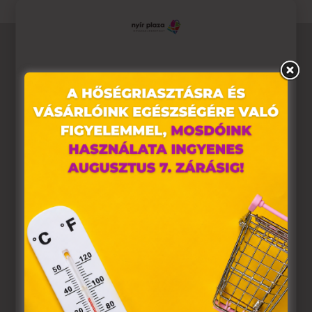
Ez az oldal sütiket használ
Weboldalunkon „cookie"-kat (továbbiakban „süti")
alkalmazunk. Ezek olyan fájlok, melyek információt
tárolnak webes böngészőjében. Ehhez az Ön
hozzájárulása szükséges.
A „sütiket" az elektronikus hírközlésről szóló 2003. évi C.
törvény, az elektronikus kereskedelmi szolgáltatások, az
információs társadalommal összefüggő szolgáltatások
egyes kérdéseiről szóló 2001. évi CVIII. törvény, valamint
az Európai Unió előírásainak megfelelően használjuk.
Azon weblapoknak, melyek az Európai Unió országain
belül működnek, a „sütik" használatához, és ezeknek a
felhasználó számítógépén vagy egyéb eszközén történő
tárolásához a felhasználók hozzájárulását kell kérniük.