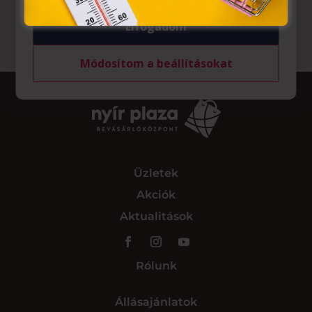
Elfogadom
Módosítom a beállításokat
Üzletek
Akciók
Aktualitások
Rólunk
Állásajánlatok