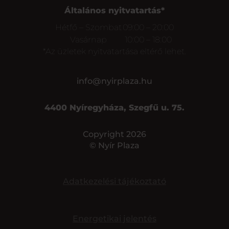
Általános nyitvatartás*
Hétfő – Szombat
09:00 – 20:00
Vasárnap
10:00 – 18:00
*Az üzletek nyitvatartása eltérő lehet.
info@nyirplaza.hu
4400 Nyíregyháza, Szegfű u. 75.
Copyright 2026
© Nyír Plaza
Adatkezelési tájékoztató
Energetikai jelentés