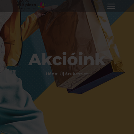
Akcióink
Háda: Új árukészlet