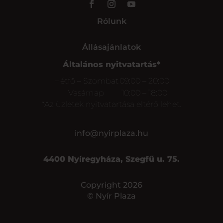
Rólunk
Állásajánlatok
Általános nyitvatartás*
Hétfő – Szombat
09:00 – 20:00
Vasárnap
10:00 – 18:00
*Az üzletek nyitvatartása eltérő lehet.
info@nyirplaza.hu
4400 Nyíregyháza, Szegfű u. 75.
Copyright 2026
© Nyír Plaza