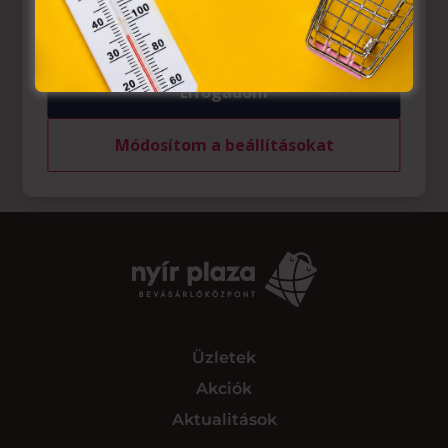
felhasználó számítógépén vagy egyéb eszközén történő
tárolásához a felhasználók hozzájárulását kell kérniük.
Elfogadom
Módosítom a beállításokat
Üzletek
Akciók
Aktualitások