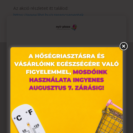
Az akció részleteit itt találod:
https://www.libri.hu/szerencsepentek
Ez az oldal sütiket használ
Weboldalunkon „cookie"-kat (továbbiakban „süti")
alkalmazunk. Ezek olyan fájlok, melyek információt
tárolnak webes böngészőjében. Ehhez az Ön
hozzájárulása szükséges.
A „sütiket" az elektronikus hírközlésről szóló 2003. évi C.
törvény, az elektronikus kereskedelmi szolgáltatások, az
információs társadalommal összefüggő szolgáltatások
egyes kérdéseiről szóló 2001. évi CVIII. törvény, valamint
az Európai Unió előírásainak megfelelően használjuk.
Azon weblapoknak, melyek az Európai Unió országain
belül működnek, a „sütik" használatához, és ezeknek a