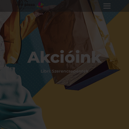
Akcióink
Libri: Szerencsepéntek