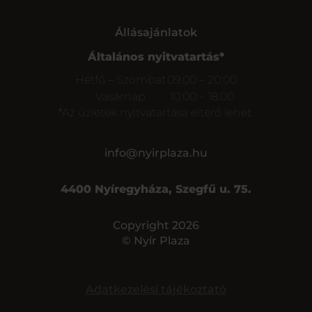
Állásajánlatok
Általános nyitvatartás*
Hétfő – Szombat
09:00 – 20:00
Vasárnap
10:00 – 18:00
*Az üzletek nyitvatartása eltérő lehet.
info@nyirplaza.hu
4400 Nyíregyháza, Szegfű u. 75.
Copyright 2026
© Nyír Plaza
Adatkezelési tájékoztató