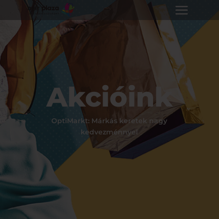
Akcióink
OptiMarkt: Márkás keretek nagy
kedvezménnyel