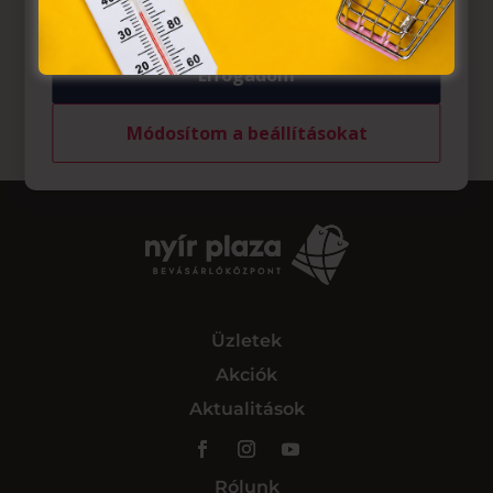
Elfogadom
Módosítom a beállításokat
Üzletek
Akciók
Aktualitások
Rólunk