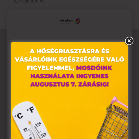
szerezheted be.
Ez az oldal sütiket használ
Weboldalunkon „cookie"-kat (továbbiakban „süti")
alkalmazunk. Ezek olyan fájlok, melyek információt
tárolnak webes böngészőjében. Ehhez az Ön
hozzájárulása szükséges.
A „sütiket" az elektronikus hírközlésről szóló 2003. évi C.
törvény, az elektronikus kereskedelmi szolgáltatások, az
információs társadalommal összefüggő szolgáltatások
egyes kérdéseiről szóló 2001. évi CVIII. törvény, valamint
az Európai Unió előírásainak megfelelően használjuk.
Azon weblapoknak, melyek az Európai Unió országain
belül működnek, a „sütik" használatához, és ezeknek a
felhasználó számítógépén vagy egyéb eszközén történő
tárolásához a felhasználók hozzájárulását kell kérniük.