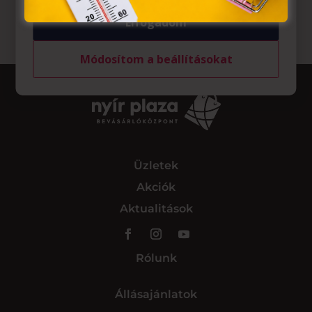
Elfogadom
Módosítom a beállításokat
Üzletek
Akciók
Aktualitások
Rólunk
Állásajánlatok