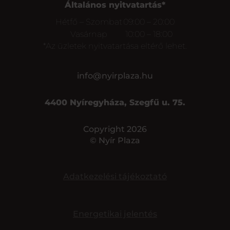
Általános nyitvatartás*
Hétfő – Szombat
09:00 – 20:00
Vasárnap
10:00 – 18:00
*Az üzletek nyitvatartása eltérő lehet.
info@nyirplaza.hu
4400 Nyíregyháza, Szegfű u. 75.
Copyright 2026
© Nyír Plaza
Adatkezelési tájékoztató
Energetikai jelentés