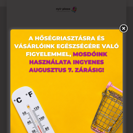
Ez az oldal sütiket használ
Weboldalunkon „cookie"-kat (továbbiakban „süti")
alkalmazunk. Ezek olyan fájlok, melyek információt
tárolnak webes böngészőjében. Ehhez az Ön
hozzájárulása szükséges.
A „sütiket" az elektronikus hírközlésről szóló 2003. évi C.
törvény, az elektronikus kereskedelmi szolgáltatások, az
információs társadalommal összefüggő szolgáltatások
egyes kérdéseiről szóló 2001. évi CVIII. törvény, valamint
az Európai Unió előírásainak megfelelően használjuk.
Azon weblapoknak, melyek az Európai Unió országain
belül működnek, a „sütik" használatához, és ezeknek a
felhasználó számítógépén vagy egyéb eszközén történő
tárolásához a felhasználók hozzájárulását kell kérniük.