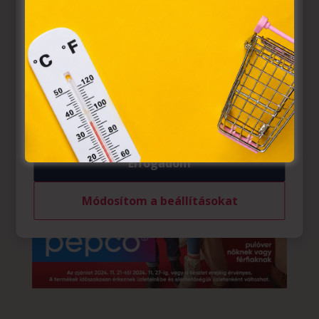
törvény, az elektronikus kereskedelmi szolgáltatások, az
információs társadalommal összefüggő szolgáltatások
egyes kérdéseiről szóló 2001. évi CVIII. törvény, valamint
az Európai Unió előírásainak megfelelően használjuk.
Azon weblapoknak, melyek az Európai Unió országain
belül működnek, a „sütik" használatához, és ezeknek a
felhasználó számítógépén vagy egyéb eszközén történő
tárolásához a felhasználók hozzájárulását kell kérniük.
Elfogadom
Módosítom a beállításokat