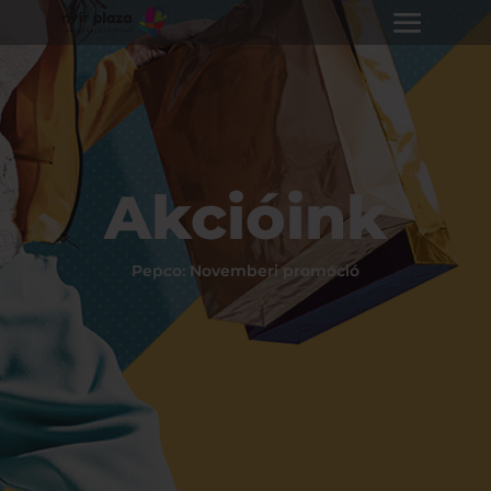
Akcióink
Pepco: Novemberi promóció