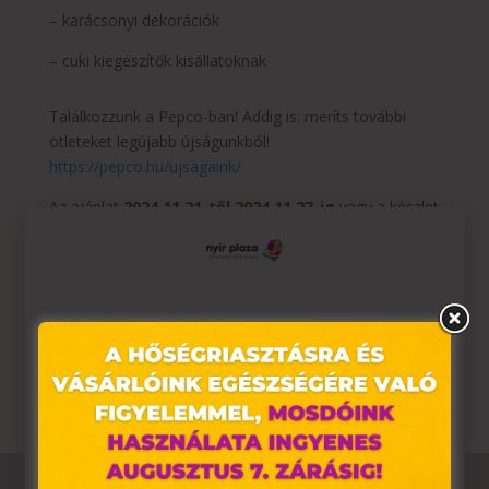
– karácsonyi dekorációk
– cuki kiegészítők kisállatoknak
Találkozzunk a Pepco-ban! Addig is: meríts további
ötleteket legújabb újságunkból!
https://pepco.hu/ujsagaink/
Az ajánlat
2024.11.21-től 2024.11.27-ig
vagy a készlet
erejéig tart.
A termékek időszakosan érkeznek üzleteinkbe és
elérhetőségük üzletenként változhat.
Ez az oldal sütiket használ
Pepco – Érezhető minőség, szerethető áron.
Weboldalunkon „cookie"-kat (továbbiakban „süti")
alkalmazunk. Ezek olyan fájlok, melyek információt
tárolnak webes böngészőjében. Ehhez az Ön
hozzájárulása szükséges.
A „sütiket" az elektronikus hírközlésről szóló 2003. évi C.