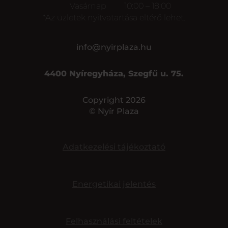
Vasárnap
10:00 – 18:00
*Az üzletek nyitvatartása eltérő lehet.
info@nyirplaza.hu
4400 Nyíregyháza, Szegfű u. 75.
Copyright 2026
© Nyír Plaza
Adatkezelési tájékoztató
Energetikai jelentés
Felhasználási feltételek