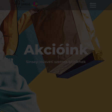
Akcióink
Sinsay: Húsvéti szettek kicsiknek