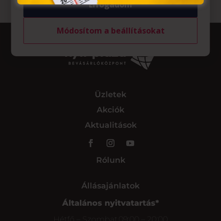
Elfogadom
Módosítom a beállításokat
Üzletek
Akciók
Aktualitások
Rólunk
Állásajánlatok
Általános nyitvatartás*
Hétfő – Szombat
09:00 – 20:00