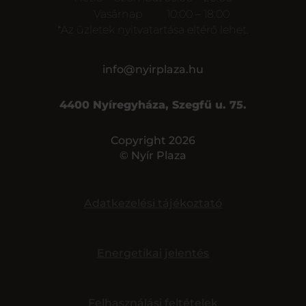
Vasárnap
10:00 – 18:00
*Az üzletek nyitvatartása eltérő lehet.
info@nyirplaza.hu
4400 Nyíregyháza, Szegfű u. 75.
Copyright 2026
© Nyír Plaza
Adatkezelési tájékoztató
Energetikai jelentés
Felhasználási feltételek