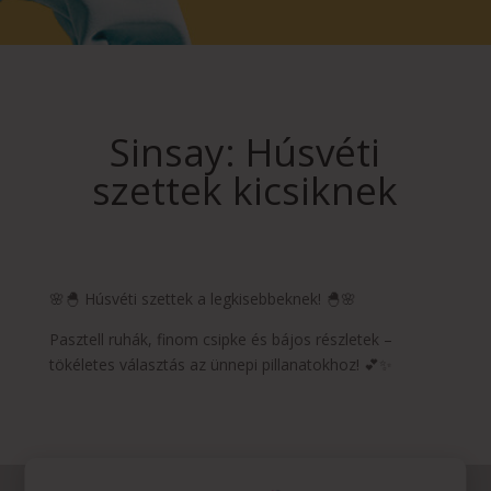
Sinsay: Húsvéti
szettek kicsiknek
🌸🐣 Húsvéti szettek a legkisebbeknek! 🐣🌸
Pasztell ruhák, finom csipke és bájos részletek –
tökéletes választás az ünnepi pillanatokhoz! 💕✨