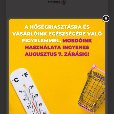
Ez az oldal sütiket használ
Weboldalunkon „cookie"-kat (továbbiakban „süti")
alkalmazunk. Ezek olyan fájlok, melyek információt
tárolnak webes böngészőjében. Ehhez az Ön
hozzájárulása szükséges.
A „sütiket" az elektronikus hírközlésről szóló 2003. évi C.
törvény, az elektronikus kereskedelmi szolgáltatások, az
információs társadalommal összefüggő szolgáltatások
egyes kérdéseiről szóló 2001. évi CVIII. törvény, valamint
az Európai Unió előírásainak megfelelően használjuk.
Azon weblapoknak, melyek az Európai Unió országain
belül működnek, a „sütik" használatához, és ezeknek a
felhasználó számítógépén vagy egyéb eszközén történő
tárolásához a felhasználók hozzájárulását kell kérniük.