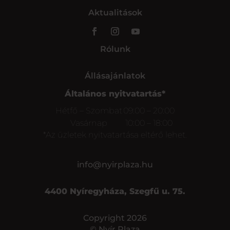
Aktualitások
Rólunk
Állásajánlatok
Általános nyitvatartás*
Hétfő – Szombat
09:00 – 20:00
Vasárnap
10:00 – 18:00
*Az üzletek nyitvatartása eltérő lehet.
info@nyirplaza.hu
4400 Nyíregyháza, Szegfű u. 75.
Copyright 2026
© Nyír Plaza