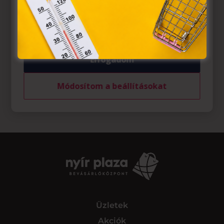
belül működnek, a „sütik" használatához, és ezeknek a
felhasználó számítógépén vagy egyéb eszközén történő
tárolásához a felhasználók hozzájárulását kell kérniük.
Elfogadom
Módosítom a beállításokat
Üzletek
Akciók