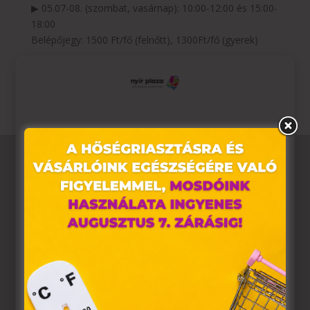
▶ 05.07-08. (szombat, vasárnap): 10:00-12:00 és 15:00-
18:00
Belépőjegy: 1500 Ft/fő (felnőtt), 1300Ft/fő (gyerek)
Kár lenne kihagyni!
Ez az oldal sütiket használ
Weboldalunkon „cookie"-kat (továbbiakban „süti")
alkalmazunk. Ezek olyan fájlok, melyek információt
tárolnak webes böngészőjében. Ehhez az Ön
hozzájárulása szükséges.
A „sütiket" az elektronikus hírközlésről szóló 2003. évi C.
törvény, az elektronikus kereskedelmi szolgáltatások, az
információs társadalommal összefüggő szolgáltatások
egyes kérdéseiről szóló 2001. évi CVIII. törvény, valamint
az Európai Unió előírásainak megfelelően használjuk.
Azon weblapoknak, melyek az Európai Unió országain