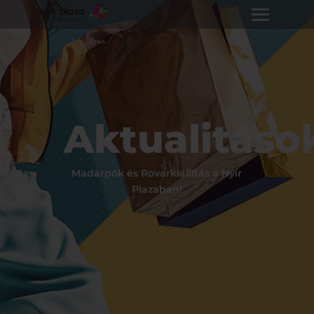
Aktualitáso
Madárpók és Rovarkiállítás a Nyír
Plazaban!