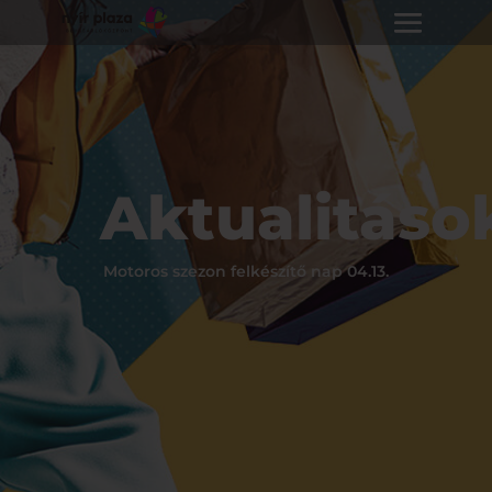
Aktualitáso
Motoros szezon felkészítő nap 04.13.