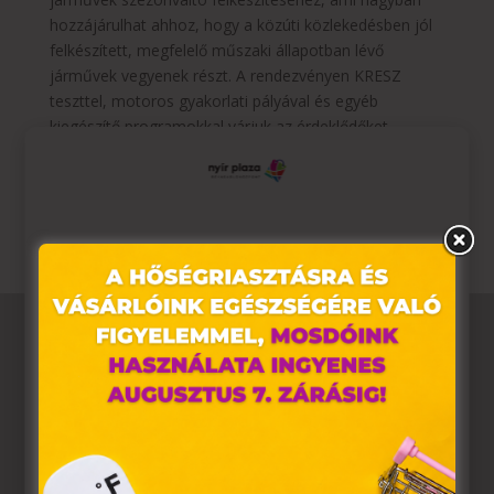
hozzájárulhat ahhoz, hogy a közúti közlekedésben jól
felkészített, megfelelő műszaki állapotban lévő
járművek vegyenek részt. A rendezvényen KRESZ
teszttel, motoros gyakorlati pályával és egyéb
kiegészítő programokkal várjuk az érdeklődőket.
A rendezvényen résztvevők számára a rendezvény
ideje alatt a parkolás díjmentes!
Ez az oldal sütiket használ
Weboldalunkon „cookie"-kat (továbbiakban „süti")
alkalmazunk. Ezek olyan fájlok, melyek információt
tárolnak webes böngészőjében. Ehhez az Ön
hozzájárulása szükséges.
A „sütiket" az elektronikus hírközlésről szóló 2003. évi C.
törvény, az elektronikus kereskedelmi szolgáltatások, az
információs társadalommal összefüggő szolgáltatások
egyes kérdéseiről szóló 2001. évi CVIII. törvény, valamint