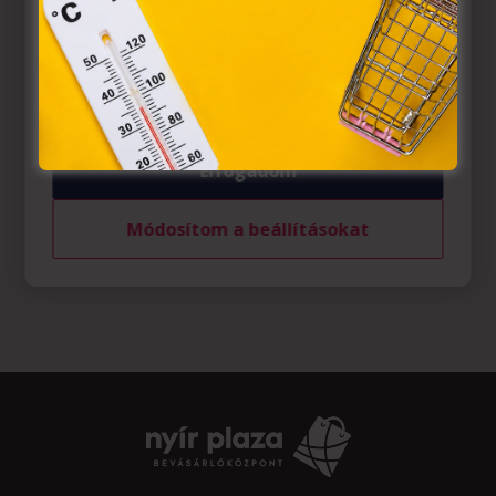
az Európai Unió előírásainak megfelelően használjuk.
Azon weblapoknak, melyek az Európai Unió országain
belül működnek, a „sütik" használatához, és ezeknek a
felhasználó számítógépén vagy egyéb eszközén történő
tárolásához a felhasználók hozzájárulását kell kérniük.
Elfogadom
Módosítom a beállításokat