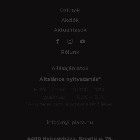
Üzletek
Akciók
Aktualitások
Rólunk
Állásajánlatok
Általános nyitvatartás*
Hétfő – Szombat
09:00 – 20:00
Vasárnap
10:00 – 18:00
*Az üzletek nyitvatartása eltérő lehet.
info@nyirplaza.hu
4400 Nyíregyháza, Szegfű u. 75.