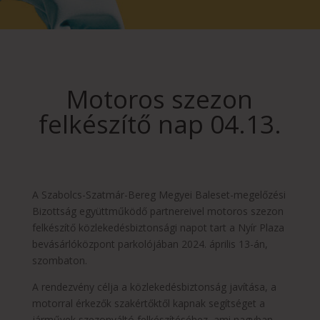
Motoros szezon
felkészítő nap 04.13.
A Szabolcs-Szatmár-Bereg Megyei Baleset-megelőzési
Bizottság együttműködő partnereivel motoros szezon
felkészítő közlekedésbiztonsági napot tart a Nyír Plaza
bevásárlóközpont parkolójában 2024. április 13-án,
szombaton.
A rendezvény célja a közlekedésbiztonság javítása, a
motorral érkezők szakértőktől kapnak segítséget a
járművek szezonváltó felkészítéséhez, ami nagyban