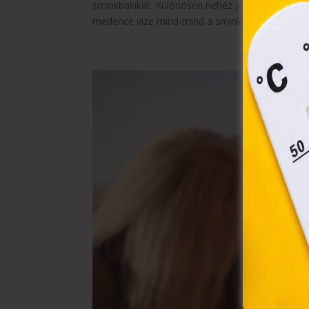
össz
sminkbakikat. Különösen nehéz jó sminket csináln
törvé
medence vize mind-mind a sminkünk ellen...
webl
hasz
eszkö