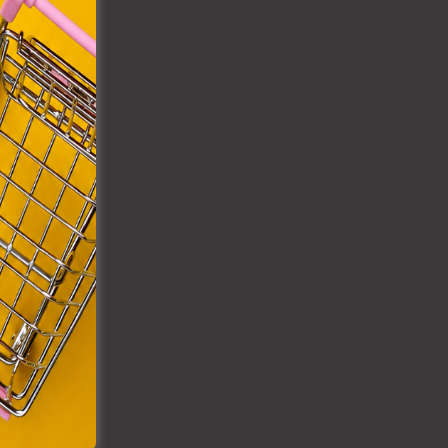
VIII.
a
. Azon
ütik"
egyéb
k.