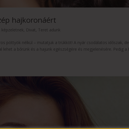
zép hajkoronáért
 képzeletnek
,
Divat
,
Teret adunk
s pöttyök nélkül – mutatjuk a trükköt! A nyár csodálatos időszak, de
l lehet a bőrünk és a hajunk egészségére és megjelenésére. Pedig a 