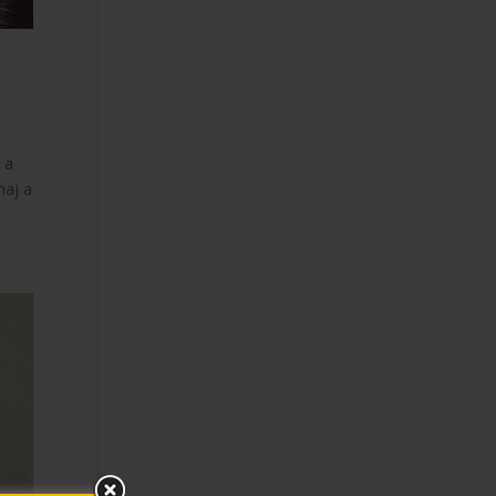
 a
haj a