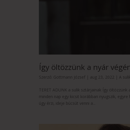
Így öltözzünk a nyár végé
Szerző:
Gottmann József
|
aug 23, 2022
|
A suli
TERET ADUNK a sulik sztárjainak Így öltözzünk a
minden nap egy kicsit korábban nyugszik, egyre 
úgy érzi, ideje búcsút venni a...