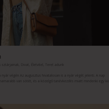
n
k sztárjainak
,
Divat
,
Életvitel
,
Teret adunk
 nyár végén Az augusztus hivatalosan is a nyár végét jelenti. A nap
hamarabb van sötét, és a közelgő tanévkezdés miatt mindenki egy kic