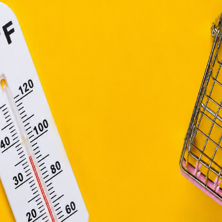
efüggő szolgáltatások egyes kérdéseiről szóló 2001. évi C
i nyáron, mikor a hőség az ellenségünk lesz, és az izzadság, a por, 
ny, valamint az Európai Unió előírásainak megfelelően használjuk
apoknak, melyek az Európai Unió országain belül működnek, a „s
nálatához, és ezeknek a felhasználó számítógépén vagy 
zén történő tárolásához a felhasználók hozzájárulását kell kérniü
Elfogadom
Módosítom a beállításokat