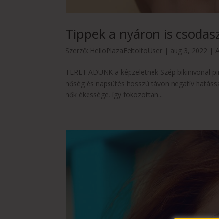
Tippek a nyáron is csodas
Szerző:
HelloPlazaEeltoltoUser
|
aug 3, 2022
|
A
TERET ADUNK a képzeletnek Szép bikinivonal piro
hőség és napsütés hosszú távon negatív hatássa
nők ékessége, így fokozottan...