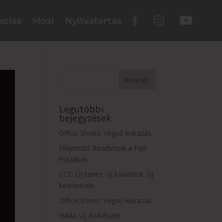
kolás
Mozi
Nyitvatartás
Legutóbbi
bejegyzések
Office Shoes: Végső leárazás
Playmobil Roadshow a Nyír
Plazában
CCC: Új tanév, új kalandok, új
kedvencek!
Office Shoes: Végső leárazás
Háda: Új árukészlet