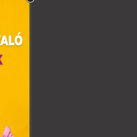
olyan
az Ön
y, az
ommal