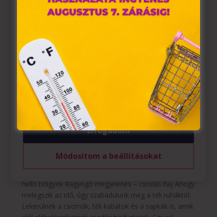
hozzájárulása szükséges.
A „sütiket" az elektronikus hírközlésről szóló 2003. évi C.
törvény, az elektronikus kereskedelmi szolgáltatások, az
információs társadalommal összefüggő szolgáltatások
egyes kérdéseiről szóló 2001. évi CVIII. törvény, valamint
az Európai Unió előírásainak megfelelően használjuk.
Azon weblapoknak, melyek az Európai Unió országain
belül működnek, a „sütik" használatához, és ezeknek a
felhasználó számítógépén vagy egyéb eszközén történő
tárolásához a felhasználók hozzájárulását kell kérniük.
Elfogadom
Ragyogó megjelenés – csodás haj
Szerző:
Tavaszi Zsolt
|
márc 16, 2021
|
hello hölgyek
,
Módosítom a beállításokat
hello
hello hölgyek Ragyogó megjelenés – csodás haj Ahogy
melegszik az idő, úgy szabadulunk meg a téli ruháktól.
Lekerülnek a csizmák, téli kabátok és a sapkák is, amik