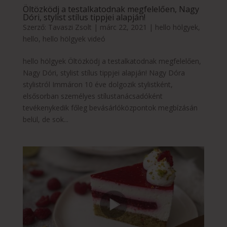
Öltözködj a testalkatodnak megfelelően, Nagy
Dóri, stylist stílus tippjei alapján!
Szerző:
Tavaszi Zsolt
|
márc 22, 2021
|
hello hölgyek
,
hello
,
hello hölgyek videó
hello hölgyek Öltözködj a testalkatodnak megfelelően,
Nagy Dóri, stylist stílus tippjei alapján! Nagy Dóra
stylistról Immáron 10 éve dolgozik stylistként,
elsősorban személyes stílustanácsadóként
tevékenykedik főleg bevásárlóközpontok megbízásán
belül, de sok...