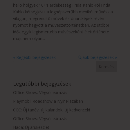
hello hölgyek 10+1 érdekesség Frida Kahlo-ról Frida
Kahlo kétségkívül a legnépszerűbb mexikói művész a
világon, megrendítő művek és önarcképek révén
nyomot hagyott a művészettörténetben. Az utóbbi
idők egyik legismertebb művészeként élettörténete
majdnem olyan...
« Régebbi bejegyzések
Újabb bejegyzések »
Legutóbbi bejegyzések
Office Shoes: Végső leárazás
Playmobil Roadshow a Nyír Plazában
CCC: Új tanév, új kalandok, új kedvencek!
Office Shoes: Végső leárazás
Háda: Új árukészlet