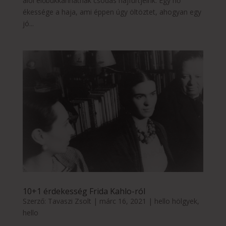
alól előbukkanhatnak csodás hajfürtjeink. Egy nő
ékessége a haja, ami éppen úgy öltöztet, ahogyan egy
jó...
10+1 érdekesség Frida Kahlo-ról
Szerző:
Tavaszi Zsolt
|
márc 16, 2021
|
hello hölgyek
,
hello