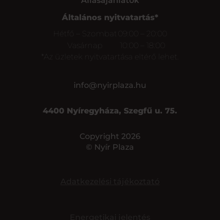
Állásajánlatok
Általános nyitvatartás*
Hétfő – Szombat
09:00 – 20:00
Vasárnap
10:00 – 18:00
*Az üzletek nyitvatartása eltérő lehet.
info@nyirplaza.hu
4400 Nyíregyháza, Szegfű u. 75.
Copyright 2026
© Nyír Plaza
Adatkezelési tájékoztató
Energetikai jelentés