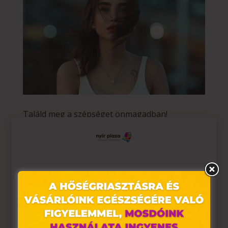
Találd meg a szépséget önmagadban!
Szerző:
Tavaszi Zsolt
|
márc 16, 2021
|
hello hölgyek
,
hello
hello hölgyek Találd meg a szépséget önmagadban! A
szépség sokféle lehet. Mindenkinek más az ideálja,
Ez az oldal sütiket használ
azonban egy biztos: a szépség nem csak külcsín,
hanem belbecs is. Ha belül szépnek látjuk magunk,
Weboldalunkon „cookie"-kat (továbbiakban „süti")
akkor lehetünk kívülről is igazán azok. Hiszen a
alkalmazunk. Ezek olyan fájlok, melyek információt
boldogság, az...
tárolnak webes böngészőjében. Ehhez az Ön