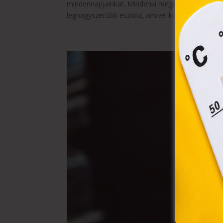
össz
mindennapjainkat. Mindenki rengeteg időt tölt a
törvé
legnagyszerűbb eszköz, amivel könnyen,...
webl
hasz
eszkö