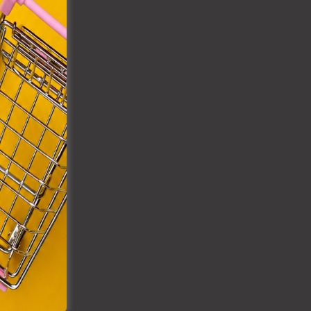
VIII.
k
. Azon
ütik"
egyéb
k.