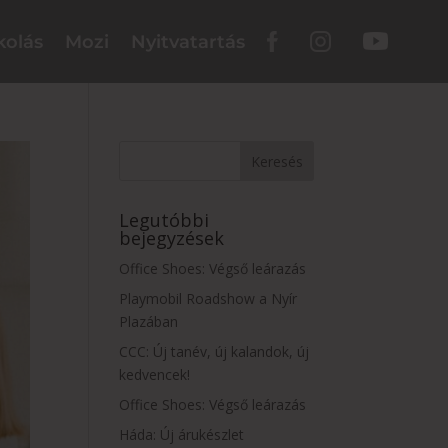
kolás
Mozi
Nyitvatartás
Legutóbbi
bejegyzések
Office Shoes: Végső leárazás
Playmobil Roadshow a Nyír
Plazában
CCC: Új tanév, új kalandok, új
kedvencek!
Office Shoes: Végső leárazás
Háda: Új árukészlet