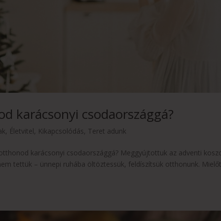
od karácsonyi csodaországgá?
ak
,
Életvitel
,
Kikapcsolódás
,
Teret adunk
tthonod karácsonyi csodaországgá? Meggyújtottuk az adventi kosz
nem tettük – ünnepi ruhába öltöztessük, feldíszítsük otthonunk. Mielőt