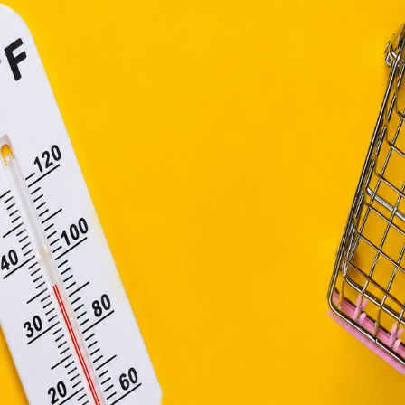
efüggő szolgáltatások egyes kérdéseiről szóló 2001. évi C
 világhálón, bár nem mindenki ugyanolyan formában. A laptop az egyi
ny, valamint az Európai Unió előírásainak megfelelően használjuk
apoknak, melyek az Európai Unió országain belül működnek, a „s
nálatához, és ezeknek a felhasználó számítógépén vagy 
zén történő tárolásához a felhasználók hozzájárulását kell kérniü
Elfogadom
Módosítom a beállításokat