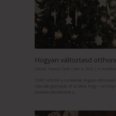
Hogyan változtasd otthon
Szerző:
Tavaszi Zsolt
|
dec 6, 2022
|
A csodákn
TERET ADUNK a csodáknak Hogyan változtasd o
második gyertyáját, itt az ideje, hogy – ha még 
azonban elkezdenénk a...