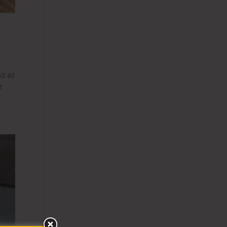
sz az
z