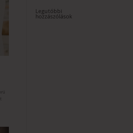
Legutóbbi
hozzászólások
orú
t