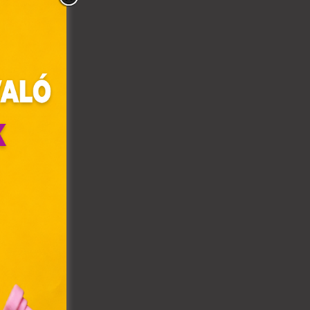
olyan
az Ön
y, az
ommal