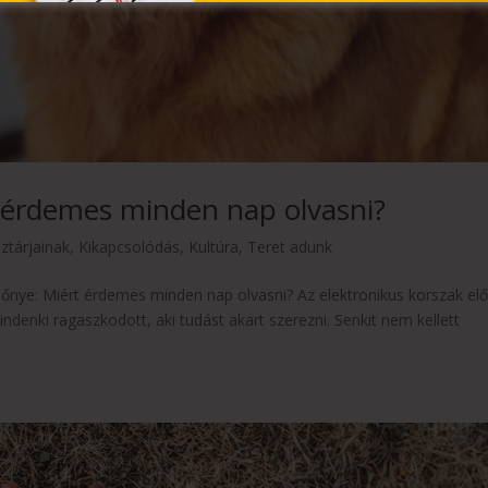
t érdemes minden nap olvasni?
sztárjainak
,
Kikapcsolódás
,
Kultúra
,
Teret adunk
őnye: Miért érdemes minden nap olvasni? Az elektronikus korszak elő
indenki ragaszkodott, aki tudást akart szerezni. Senkit nem kellett