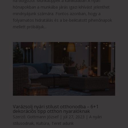
ha dolgozol: Munkatippek a kánikulában A nyári
hónapokban a munkába járás igazi kihívást jelenthet
mindnyájunk számára. Fontos azonban, hogy a
folyamatos hidratálás és a be-beiktatott pihenőnapok
mellett próbáljuk...
Varázsolj nyári stílust otthonodba – 6+1
dekorációs tipp otthon nyaralóknak
Szerző:
Gottmann József
|
júl 27, 2023
|
A nyári
stílusodnak
,
Kultúra
,
Teret adunk