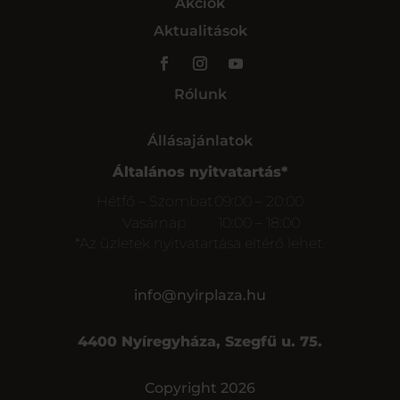
Akciók
Aktualitások
Rólunk
Állásajánlatok
Általános nyitvatartás*
Hétfő – Szombat
09:00 – 20:00
Vasárnap
10:00 – 18:00
*Az üzletek nyitvatartása eltérő lehet.
info@nyirplaza.hu
4400 Nyíregyháza, Szegfű u. 75.
Copyright 2026