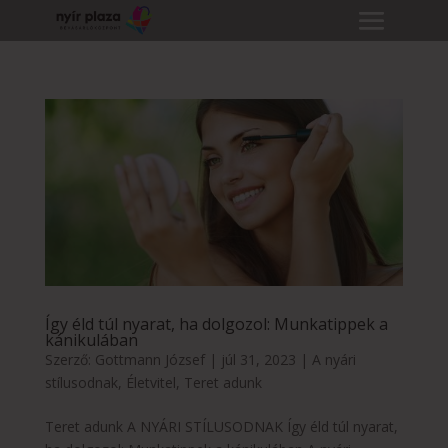
Így éld túl nyarat, ha dolgozol: Munkatippek a
kánikulában
Szerző:
Gottmann József
|
júl 31, 2023
|
A nyári
stílusodnak
,
Életvitel
,
Teret adunk
Teret adunk A NYÁRI STÍLUSODNAK Így éld túl nyarat,