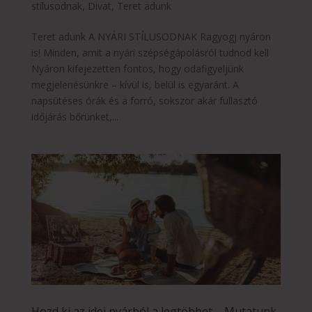
stílusodnak
,
Divat
,
Teret adunk
Teret adunk A NYÁRI STÍLUSODNAK Ragyogj nyáron
is! Minden, amit a nyári szépségápolásról tudnod kell
Nyáron kifejezetten fontos, hogy odafigyeljünk
megjelenésünkre – kívül is, belül is egyaránt. A
napsütéses órák és a forró, sokszor akár fullasztó
időjárás bőrünket,...
Hozd ki az idei nyárból a legtöbbet – Mutatunk