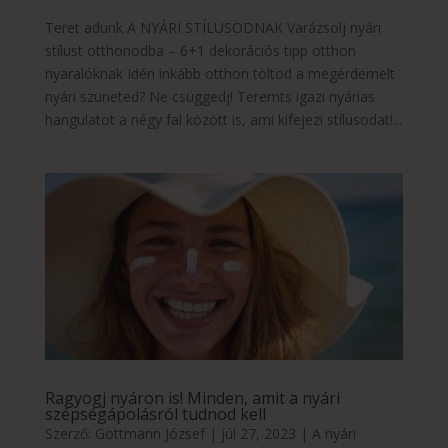
Teret adunk A NYÁRI STÍLUSODNAK Varázsolj nyári
stílust otthonodba – 6+1 dekorációs tipp otthon
nyaralóknak Idén inkább otthon töltöd a megérdemelt
nyári szüneted? Ne csüggedj! Teremts igazi nyárias
hangulatot a négy fal között is, ami kifejezi stílusodat!...
Ragyogj nyáron is! Minden, amit a nyári
szépségápolásról tudnod kell
Szerző:
Gottmann József
|
júl 27, 2023
|
A nyári