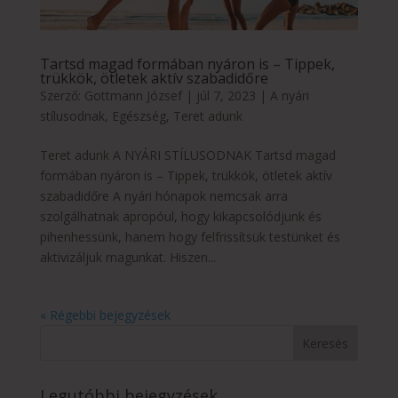
Tartsd magad formában nyáron is – Tippek,
trükkök, ötletek aktív szabadidőre
Szerző:
Gottmann József
|
júl 7, 2023
|
A nyári
stílusodnak
,
Egészség
,
Teret adunk
Teret adunk A NYÁRI STÍLUSODNAK Tartsd magad
formában nyáron is – Tippek, trükkök, ötletek aktív
szabadidőre A nyári hónapok nemcsak arra
szolgálhatnak apropóul, hogy kikapcsolódjunk és
pihenhessünk, hanem hogy felfrissítsük testünket és
aktivizáljuk magunkat. Hiszen...
« Régebbi bejegyzések
Legutóbbi bejegyzések