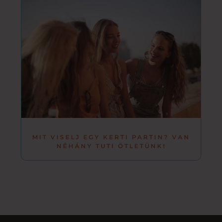
MIT VISELJ EGY KERTI PARTIN? VAN
NÉHÁNY TUTI ÖTLETÜNK!