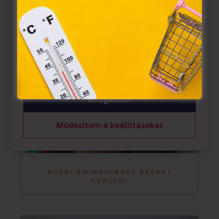
információs társadalommal összefüggő szolgáltatások
egyes kérdéseiről szóló 2001. évi CVIII. törvény, valamint
az Európai Unió előírásainak megfelelően használjuk.
Azon weblapoknak, melyek az Európai Unió országain
belül működnek, a „sütik" használatához, és ezeknek a
felhasználó számítógépén vagy egyéb eszközén történő
tárolásához a felhasználók hozzájárulását kell kérniük.
Elfogadom
Módosítom a beállításokat
NYÁRI SMINKHIBÁK? EZEKET
KERÜLD!