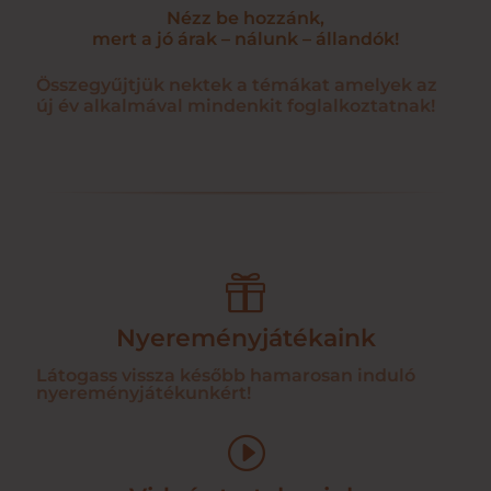
Nézz be hozzánk,
mert a jó árak – nálunk – állandók!
Összegyűjtjük nektek a témákat amelyek az
új év alkalmával mindenkit foglalkoztatnak!

Nyereményjátékaink
Látogass vissza később hamarosan induló
nyereményjátékunkért!
I