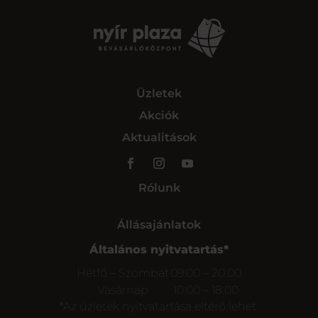
Üzletek
Akciók
Aktualitások
Rólunk
Állásajánlatok
Általános nyitvatartás*
Hétfő – Szombat
09:00 – 20:00
Vasárnap
10:00 – 18:00
*Az üzletek nyitvatartása eltérő lehet.