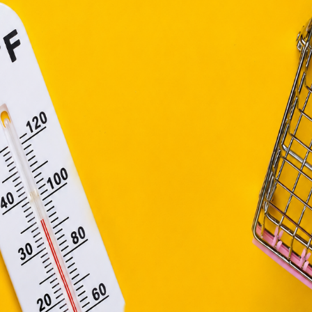
efüggő szolgáltatások egyes kérdéseiről szóló 2001. évi C
ny, valamint az Európai Unió előírásainak megfelelően használjuk
apoknak, melyek az Európai Unió országain belül működnek, a „s
nálatához, és ezeknek a felhasználó számítógépén vagy 
zén történő tárolásához a felhasználók hozzájárulását kell kérniü
Elfogadom
Módosítom a beállításokat