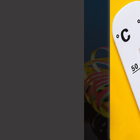
össz
törvé
webl
hasz
eszkö