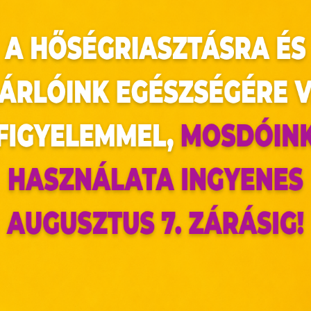
sárnapokkal együtt összesen 46 napot a nagybőjt
ám időszak néphagyományokban gazdag, így a j
 mindennapok része. Ezek ugyanúgy hozzátartoz
agy a karácsonyhoz a szaloncukor és a karácsonyfa.
ik, így tényleg elmondható, hogy tavaszváró idő
 is.
az oldal sütiket használ
a karnevál, vagy ahogyan hagyományosan vidéken
ldalunkon „cookie"-kat (továbbiakban „süti") alkalmazunk. Ezek 
ban. Ilyenkor nagy vigadalmak közepette űzik el 
ok, melyek információt tárolnak webes böngészőjében. Ehhez 
, de más országokban karneváli felvonulások is j
ájárulása szükséges.
ütiket" az elektronikus hírközlésről szóló 2003. évi C. törvén
tronikus kereskedelmi szolgáltatások, az információs társadal