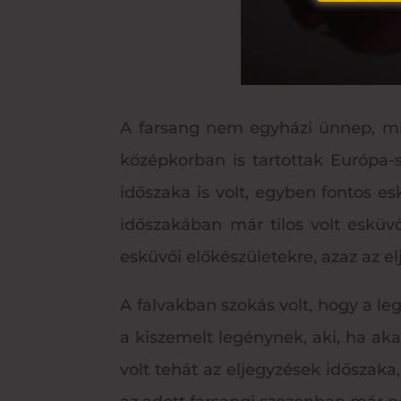
A farsang nem egyházi ünnep, mi
középkorban is tartottak Európa-
időszaka is volt, egyben fontos e
időszakában már tilos volt esküv
esküvői előkészületekre, azaz az el
A falvakban szokás volt, hogy a le
a kiszemelt legénynek, aki, ha aka
volt tehát az eljegyzések időszak