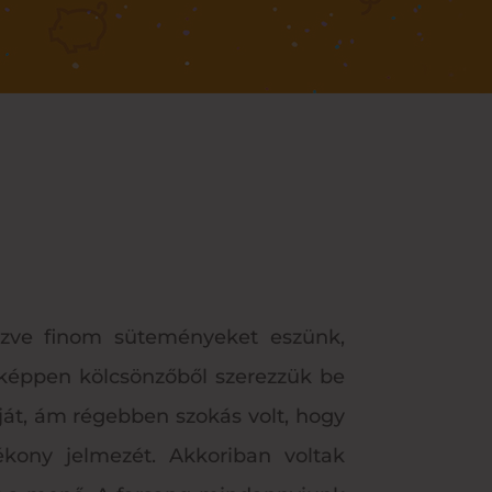
özve finom süteményeket eszünk,
őképpen kölcsönzőből szerezzük be
ját, ám régebben szokás volt, hogy
ékony jelmezét. Akkoriban voltak