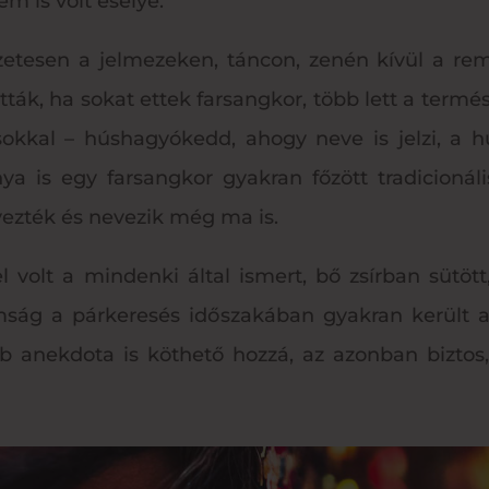
m is volt esélye.
etesen a jelmezeken, táncon, zenén kívül a remek
ották, ha sokat ettek farsangkor, több lett a termés
okkal – húshagyókedd, ahogy neve is jelzi, a h
a is egy farsangkor gyakran főzött tradicionáli
ezték és nevezik még ma is.
volt a mindenki által ismert, bő zsírban sütött,
nomság a párkeresés időszakában gyakran került a 
 anekdota is köthető hozzá, az azonban biztos