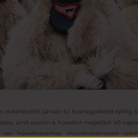
vízkereszttől (január 6.) húshagyókedd éjfélig ta
zaka, amit azután a húsvétot megelőző 40 napos
r van húsvétvasárnap. Húsvétvasárnaptól szá