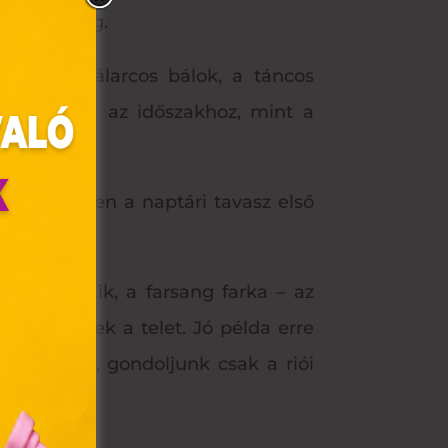
 időszakáig.
elmezes, álarcos bálok, a táncos
nak ehhez az időszakhoz, mint a
szak, hiszen a naptári tavasz első
 emlegetik, a farsang farka – az
olyan
az emberek a telet. Jó példa erre
az Ön
ellemzőek, gondoljunk csak a riói
y, az
ommal