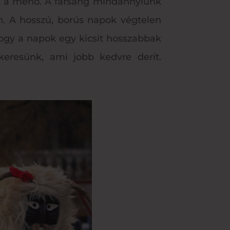
lk a menő. A farsang mindannyiunk
n. A hosszú, borús napok végtelen
ogy a napok egy kicsit hosszabbak
 keresünk, ami jobb kedvre derít.