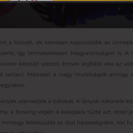
nt a húsvét, de szorosan kapcsolódik az ünnepk
szerte, így természetesen Magyarországon is. A 
sküvőre készülő szezon. Ennek legfőbb oka az volt
őt tartani. Másrészt a nagy mulatságok amúgy i
jegyzésre.
gények szervezték a bálokat. A lányok rokonaik k
rta, a farsang végén a kalapjára tűzte azt, ezzel j
a, mintegy felkészülés az őszi házasságokra. Aki 