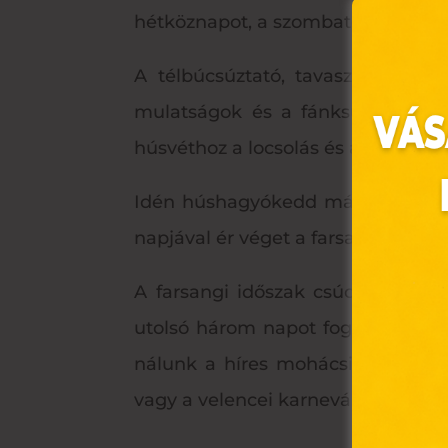
hétköznapot, a szombatokkal és va
A télbúcsúztató, tavaszváró vid
mulatságok és a fánksütés is a
húsvéthoz a locsolás és a tojás, v
Idén húshagyókedd március 1-re es
napjával ér véget a farsangi időszak
Ez 
A farsangi időszak csúcspontja 
Webo
utolsó három napot foglalja magá
fájl
nálunk a híres mohácsi busójárás
hozz
vagy a velencei karneválra.
A „s
elek