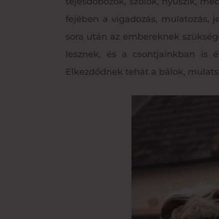
tejesdobozok, szőlők, nyuszik, m
fejében a vigadozás, mulatozás, 
sora után az embereknek szüksége
lesznek, és a csontjainkban is é
Elkezdődnek tehát a bálok, mulat