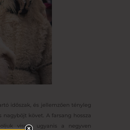
rtó időszak, és jellemzően tényleg
 nagyböjt követ. A farsang hossza
moljuk vissza ugyanis a negyven