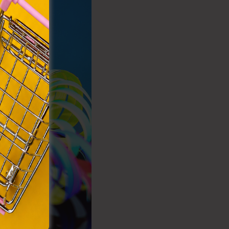
VIII.
. Azon
ütik"
egyéb
k.