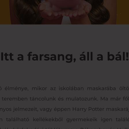
Itt a farsang, áll a bál!
 élménye, mikor az iskolában maskarába ölt
tett teremben táncolunk és mulatozunk. Ma már f
nyos jelmezeit, vagy éppen Harry Potter maskará
on található kellékekből gyermekeik igen talál