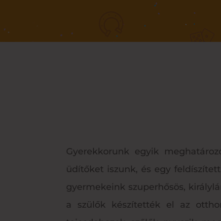
Gyerekkorunk egyik meghatározó
üdítőket iszunk, és egy feldíszí
gyermekeink szuperhősös, királylá
a szülők készítették el az otth