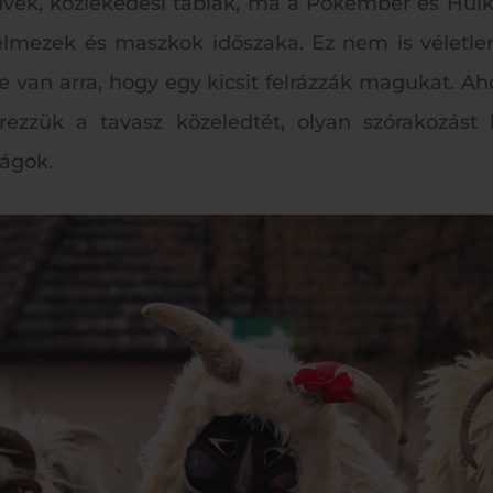
edvék, közlekedési táblák, ma a Pókember és Hu
jelmezek és maszkok időszaka. Ez nem is véletle
 van arra, hogy egy kicsit felrázzák magukat. Ah
rezzük a tavasz közeledtét, olyan szórakozást
ságok.