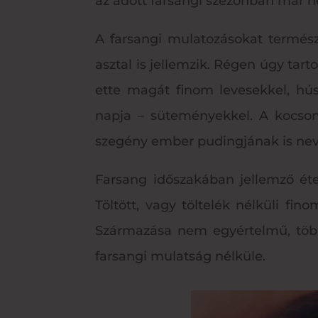
az adott farsangi szezonban már ne
A farsangi mulatozásokat termész
asztal is jellemzik. Régen úgy tart
ette magát finom levesekkel, hús
napja – süteményekkel. A kocsony
szegény ember pudingjának is nev
Farsang időszakában jellemző étel 
Töltött, vagy töltelék nélküli fi
Származása nem egyértelmű, több
farsangi mulatság nélküle.