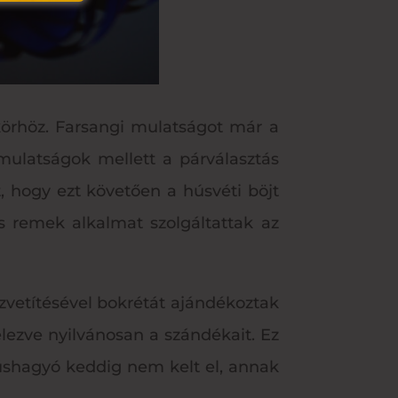
örhöz. Farsangi mulatságot már a
mulatságok mellett a párválasztás
, hogy ezt követően a húsvéti böjt
s remek alkalmat szolgáltattak az
özvetítésével bokrétát ajándékoztak
elezve nyilvánosan a szándékait. Ez
húshagyó keddig nem kelt el, annak