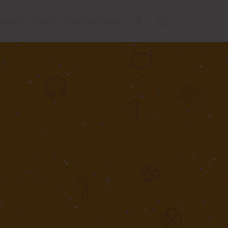
kolás
Mozi
Nyitvatartás