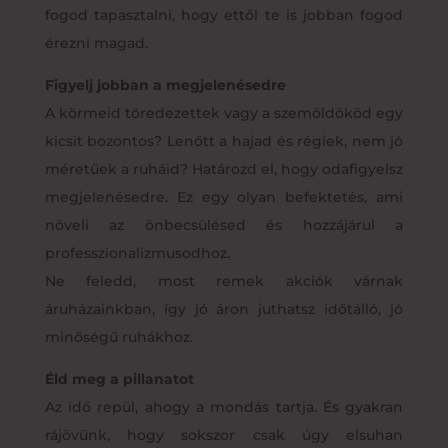
fogod tapasztalni, hogy ettől te is jobban fogod
érezni magad.
Figyelj jobban a megjelenésedre
A körmeid töredezettek vagy a szemöldököd egy
kicsit bozontos? Lenőtt a hajad és régiek, nem jó
méretűek a ruháid? Határozd el, hogy odafigyelsz
megjelenésedre. Ez egy olyan befektetés, ami
növeli az önbecsülésed és hozzájárul a
professzionalizmusodhoz.
Ne feledd, most remek akciók várnak
áruházainkban, így jó áron juthatsz időtálló, jó
minőségű ruhákhoz.
Éld meg a pillanatot
Az idő repül, ahogy a mondás tartja. És gyakran
rájövünk, hogy sokszor csak úgy elsuhan