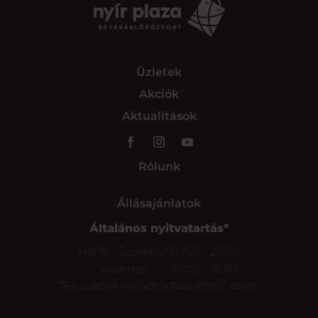
Üzletek
Akciók
Aktualitások
Rólunk
Állásajánlatok
Általános nyitvatartás*
Hétfő - Szombat
09:00 - 20:00
Vasárnap
10:00 - 18:00
*Az üzletek nyitvatartása eltérő lehet.