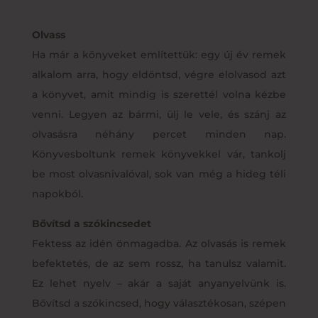
Olvass
Ha már a könyveket említettük: egy új év remek
alkalom arra, hogy eldöntsd, végre elolvasod azt
a könyvet, amit mindig is szerettél volna kézbe
venni. Legyen az bármi, ülj le vele, és szánj az
olvasásra néhány percet minden nap.
Könyvesboltunk remek könyvekkel vár, tankolj
be most olvasnivalóval, sok van még a hideg téli
napokból.
Bővítsd a szókincsedet
Fektess az idén önmagadba. Az olvasás is remek
befektetés, de az sem rossz, ha tanulsz valamit.
Ez lehet nyelv – akár a saját anyanyelvünk is.
Bővítsd a szókincsed, hogy választékosan, szépen