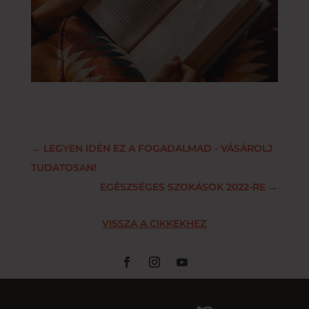
←
LEGYEN IDÉN EZ A FOGADALMAD - VÁSÁROLJ
TUDATOSAN!
EGÉSZSÉGES SZOKÁSOK 2022-RE
→
VISSZA A CIKKEKHEZ