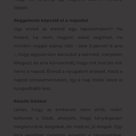
tippet.
Reggelente képzeld el a napodat
Úgy érzed az életed egy taposómalom? Ha
hiszed, ha nem, nagyon sokat segíthet, ha
minden reggel szánsz időt – akár 5 percet is arra
–, hogy egyszerűen becsukd a szemed, mélyeket
lélegezz, és arra koncentrálj, hogy mit hoz (és mit
nem) a napod. Élvezd a nyugalom érzését. Kezd a
napod stresszmentesen, így a nap többi része is
nyugodtabb lesz.
Készíts listákat
Lehet, hogy az emberek nem értik, miért
kellenek a listák, ahelyett, hogy ténylegesen
megtennénk dolgokat, de hidd el, jó dolgok. Egy
lista segíthet nyomon követni a tennivalókat,