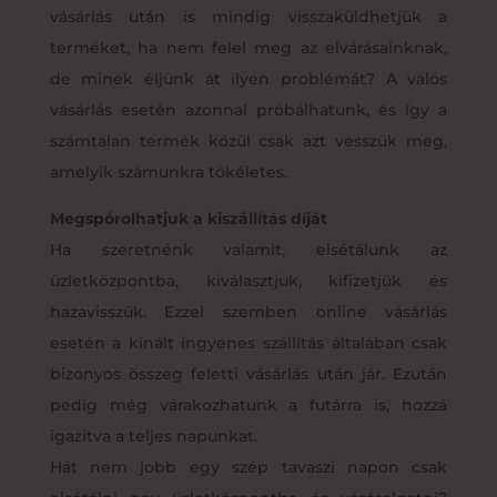
vásárlás után is mindig visszaküldhetjük a
terméket, ha nem felel meg az elvárásainknak,
de minek éljünk át ilyen problémát? A valós
vásárlás esetén azonnal próbálhatunk, és így a
számtalan termék közül csak azt vesszük meg,
amelyik számunkra tökéletes.
Megspórolhatjuk a kiszállítás díját
Ha szeretnénk valamit, elsétálunk az
üzletközpontba, kiválasztjuk, kifizetjük és
hazavisszük. Ezzel szemben online vásárlás
esetén a kínált ingyenes szállítás általában csak
bizonyos összeg feletti vásárlás után jár. Ezután
pedig még várakozhatunk a futárra is, hozzá
igazítva a teljes napunkat.
Hát nem jobb egy szép tavaszi napon csak