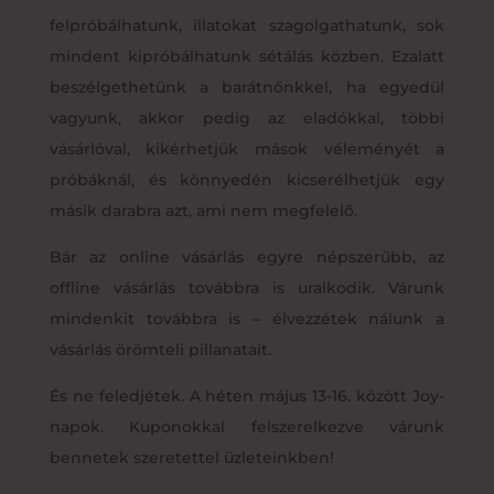
felpróbálhatunk, illatokat szagolgathatunk, sok
mindent kipróbálhatunk sétálás közben. Ezalatt
beszélgethetünk a barátnőnkkel, ha egyedül
vagyunk, akkor pedig az eladókkal, többi
vásárlóval, kikérhetjük mások véleményét a
próbáknál, és könnyedén kicserélhetjük egy
másik darabra azt, ami nem megfelelő.
Bár az online vásárlás egyre népszerűbb, az
offline vásárlás továbbra is uralkodik. Várunk
mindenkit továbbra is – élvezzétek nálunk a
vásárlás örömteli pillanatait.
És ne feledjétek. A héten május 13-16. között Joy-
napok. Kuponokkal felszerelkezve várunk
bennetek szeretettel üzleteinkben!