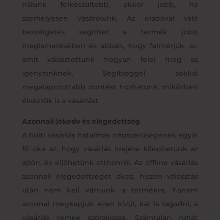
nálunk felkészültebb, akkor jobb, ha
személyesen vásárolunk. Az eladóval való
beszélgetés segíthet a termék jobb
megismerésében és abban, hogy felmérjük, az,
amit választottunk hogyan felel meg az
igényeinknek. Segítséggel sokkal
megalapozottabb döntést hozhatunk, miközben
élvezzük is a vásárlást.
Azonnali jókedv és elégedettség
A bolti vásárlás hatalmas népszerűségének egyik
fő oka az, hogy vásárlás idejére kiléphetünk az
ajtón, és eljöhetünk otthonról. Az offline vásárlás
azonnali elégedettséget okoz, hiszen választás
után nem kell várnunk a termékre, hanem
azonnal megkapjuk, ezen kívül, kár is tagadni, a
vásárlás remek szórakozás. Számtalan ruhát