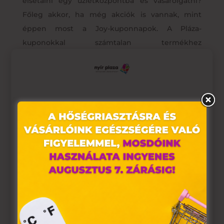
elsétálni egy üzletközpontba és vásárolgatni?
Főleg akkor, ha még akciók is vannak, mint
éppen most a Joy-kuponnapok. A Pláza-
kuponokkal számtalan termékhez
kedvezményesebben hozzájutunk, ráadásul…
Ez az oldal sütiket használ
Weboldalunkon „cookie"-kat (továbbiakban „süti")
alkalmazunk. Ezek olyan fájlok, melyek információt
tárolnak webes böngészőjében. Ehhez az Ön
hozzájárulása szükséges.
A „sütiket" az elektronikus hírközlésről szóló 2003. évi C.
törvény, az elektronikus kereskedelmi szolgáltatások, az
információs társadalommal összefüggő szolgáltatások
egyes kérdéseiről szóló 2001. évi CVIII. törvény, valamint
az Európai Unió előírásainak megfelelően használjuk.
Azonnal megkapjuk a terméket