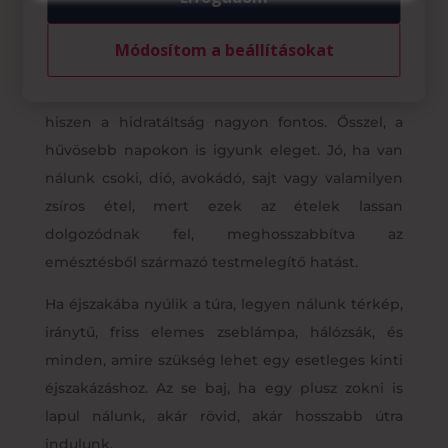
Figyeljünk oda arra, mit viszünk magunkkal
Módosítom a beállításokat
Egy túra során szükségünk lehet néhány dologra.
Mindenféleképpen vigyünk magunkkal vizet,
hiszen a hidratáltság nagyon fontos. Ősszel, a
hűvösebb napokon is igyunk eleget. Jó, ha van
nálunk csoki, dió, avokádó, sajt vagy valamilyen
zsíros étel, mert ezek az ételek lassan
dolgozódnak fel, meghosszabbítva az
emésztésből származó testmelegítő hatást.
Ha éjszakába nyúlik a túra, legyen nálunk térkép,
iránytű, friss elemes zseblámpa, hálózsák, és
minden, amire szükség lehet egy esetleges kinti
éjszakázáshoz. Az se baj, ha egy plusz zokni is
lapul nálunk, akár rövid, akár hosszabb útra
indulunk.