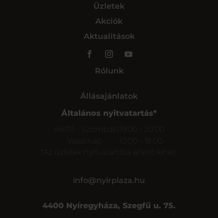
Üzletek
Akciók
Aktualitások
Rólunk
Állásajánlatok
Általános nyitvatartás*
Hétfő - Szombat
09:00 - 20:00
Vasárnap
10:00 - 18:00
*Az üzletek nyitvatartása eltérő lehet.
info@nyirplaza.hu
4400 Nyíregyháza, Szegfű u. 75.