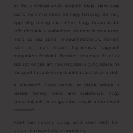
Az ősz a túrázás egyik legjobb ideje. Nem csak
azért, mert már nincs túl nagy forróság, de még
épp elég meleg van ahhoz, hogy huzamosabb
időt töltsünk a szabadban, és nem is csak azért,
mert az ősz színei megunhatatlanok, hanem
azért is, mert ősszel hajlamosak vagyunk
magunkba fordulni. Ilyenkor sokunkat ér el az
őszi szorongás, aminek nagyszerű gyógyszere, ha
túracipőt húzunk és nyakunkba vesszük az erdőt.
A hűvösödő, tiszta napok, az élénk színek, a
kisebb tömeg mind arra csábítanak, hogy
kimozduljunk, és magunkba szívjuk a természet
szépségét.
Azért van néhány dolog, amit szem előtt kell
tartani, ha ősszel túrázni indulunk: