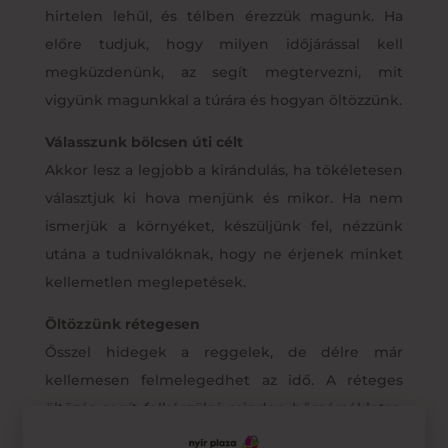
hirtelen lehűl, és télben érezzük magunk. Ha
előre tudjuk, hogy milyen időjárással kell
megküzdenünk, az segít megtervezni, mit
vigyünk magunkkal a túrára és hogyan öltözzünk.
Válasszunk bölcsen úti célt
Akkor lesz a legjobb a kirándulás, ha tökéletesen
választjuk ki hova menjünk és mikor. Ha nem
ismerjük a környéket, készüljünk fel, nézzünk
utána a tudnivalóknak, hogy ne érjenek minket
kellemetlen meglepetések.
Öltözzünk rétegesen
Ősszel hidegek a reggelek, de délre már
kellemesen felmelegedhet az idő. A réteges
öltözés segít felkészülni minden hőmérsékletre,
így komfortosan érezhetjük magunk a túra során.