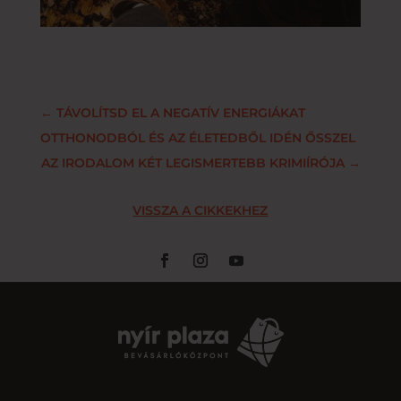
←
TÁVOLÍTSD EL A NEGATÍV ENERGIÁKAT
OTTHONODBÓL ÉS AZ ÉLETEDBŐL IDÉN ŐSSZEL
AZ IRODALOM KÉT LEGISMERTEBB KRIMIÍRÓJA
→
VISSZA A CIKKEKHEZ