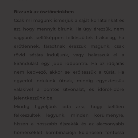
Bízzunk az ösztöneinkben
Csak mi magunk ismerjük a saját korlátainkat és
azt, hogy mennyit bírunk. Ha úgy érezzük, nem
vagyunk kellőképpen felkészültek fizikailag, ha
erőtlennek, fáradtnak érezzük magunk, csak
rövid sétára induljunk, vagy halasszuk el a
kirándulást egy jobb időpontra. Ha az időjárás
nem kedvező, akkor se erőltessük a túrát. Ha
egyedül indulunk útnak, mindig egyeztessük
valakivel a pontos útvonalat, és időről-időre
jelentkezzünk be.
Mindig figyeljünk oda arra, hogy kellően
felkészültek legyünk, minden körülményre,
hiszen a hosszabb éjszakák és az alacsonyabb
hőmérséklet kombinációja különösen fontossá