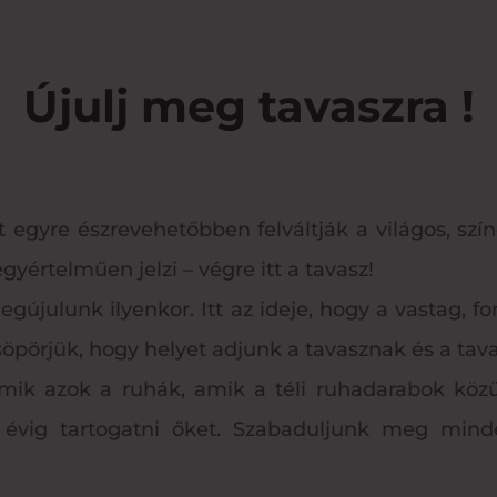
Újulj meg tavaszra !
 egyre észrevehetőbben felváltják a világos, sz
gyértelműen jelzi – végre itt a tavasz!
újulunk ilyenkor. Itt az ideje, hogy a vastag, fo
öpörjük, hogy helyet adjunk a tavasznak és a tav
mik azok a ruhák, amik a téli ruhadarabok közü
 évig tartogatni őket. Szabaduljunk meg min