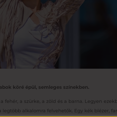
arabok köré épül, semleges színekben.
, a fehér, a szürke, a zöld és a barna. Legyen ez
 legtöbb alkalomra felvehetők. Egy kék blézer, f