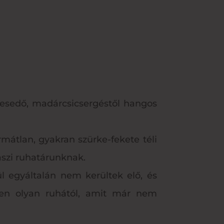
ínesedő, madárcsicsergéstől hangos
rmátlan, gyakran szürke-fekete téli
aszi ruhatárunknak.
l egyáltalán nem kerültek elő, és
den olyan ruhától, amit már nem