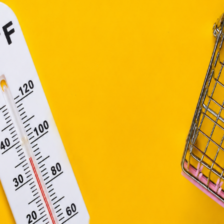
efüggő szolgáltatások egyes kérdéseiről szóló 2001. évi C
ny, valamint az Európai Unió előírásainak megfelelően használjuk
apoknak, melyek az Európai Unió országain belül működnek, a „s
nálatához, és ezeknek a felhasználó számítógépén vagy 
zén történő tárolásához a felhasználók hozzájárulását kell kérniü
Elfogadom
Módosítom a beállításokat
tavaszi ruhatárunkban kapjanak helyet a szezoná
eteket, valamint világosabb és élénkebb színe
tban keresse a szemünk az élénk, friss, tavaszi