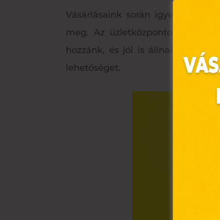
Vásárlásaink során igyekezzünk s
meg. Az üzletközpontok bőséges 
hozzánk, és jól is állnak rajtunk
lehetőséget.
Ez 
Webo
fájl
hozz
A „s
elek