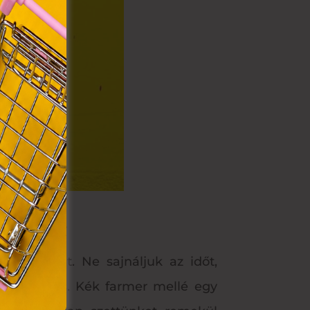
VIII.
. Azon
ütik"
egyéb
k.
lis színek.
ket jelent. Ne sajnáljuk az időt,
 színeket is. Kék farmer mellé egy