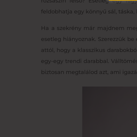
rózsaszín felső? Esetleg egy rag
feldobhatja egy könnyű sál, táska,
Ha a szekrény már majdnem megtel
esetleg hiányoznak. Szerezzük be e
attól, hogy a klasszikus darabokbó
egy-egy trendi darabbal. Válltömé
biztosan megtalálod azt, ami igazá