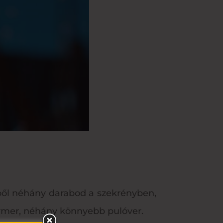
ekből néhány darabod a szekrényben,
armer, néhány könnyebb pulóver.