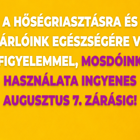
tílusunknak megfelelő darabokat választani, és
árukínálatából válogassuk ki azokat a darabo
. A széles választék mellett mindenhol van lehet
az oldal sütiket használ
ldalunkon „cookie"-kat (továbbiakban „süti") alkalmazunk. Ezek 
ok, melyek információt tárolnak webes böngészőjében. Ehhez 
ájárulása szükséges.
ütiket" az elektronikus hírközlésről szóló 2003. évi C. törvén
tronikus kereskedelmi szolgáltatások, az információs társadal