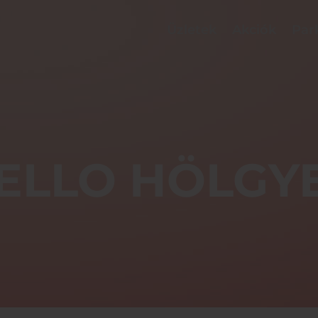
Üzletek
Akciók
Par
ELLO HÖLGY