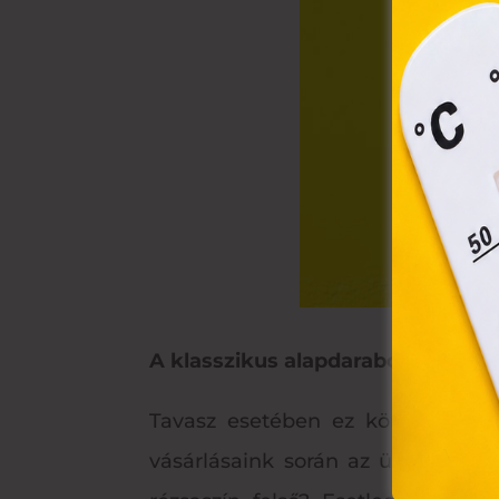
össz
törvé
webl
hasz
eszkö
A klasszikus alapdarabok után a 
Tavasz esetében ez könnyebb szöv
vásárlásaink során az üzletközpon