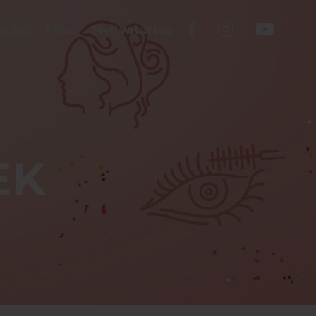
kolás
Mozi
Nyitvatartás
EK