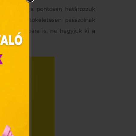
 a méretet is pontosan határozzuk
kat, amik tökéletesen passzolnak
őség a próbára is, ne hagyjuk ki a
olyan
az Ön
y, az
ommal