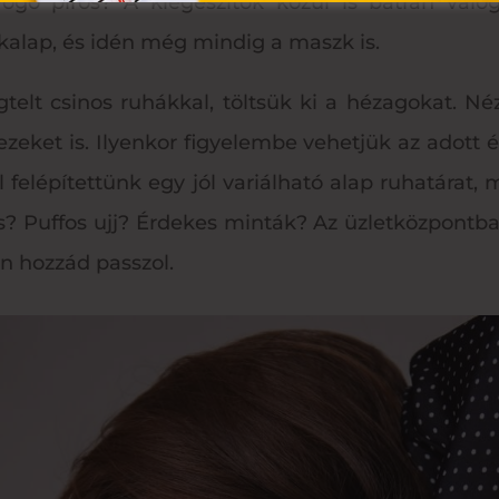
yogó piros? A kiegészítők közül is bátran vál
 kalap, és idén még mindig a maszk is.
t csinos ruhákkal, töltsük ki a hézagokat. Né
zeket is. Ilyenkor figyelembe vehetjük az adott év
l felépítettünk egy jól variálható alap ruhatára
s? Puffos ujj? Érdekes minták? Az üzletközpontba
n hozzád passzol.