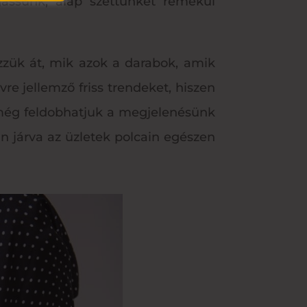
ogassunk, alap szettünket remekül
zzük át, mik azok a darabok, amik
re jellemző friss trendeket, hiszen
t, még feldobhatjuk a megjelenésünk
n járva az üzletek polcain egészen