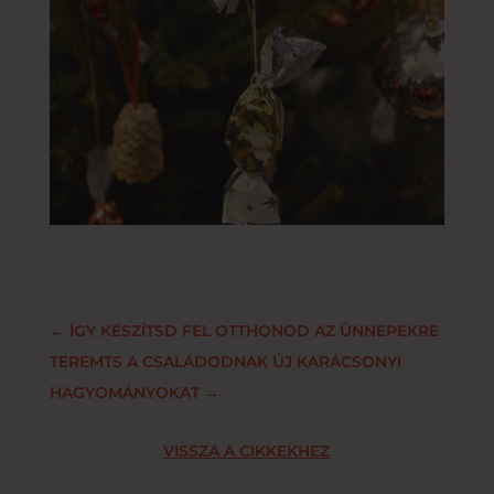
←
ÍGY KÉSZÍTSD FEL OTTHONOD AZ ÜNNEPEKRE
TEREMTS A CSALÁDODNAK ÚJ KARÁCSONYI
HAGYOMÁNYOKAT
→
VISSZA A CIKKEKHEZ