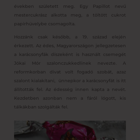
években született meg. Egy Papillot nevű
mestercukrász alkotta meg, a töltött cukrot
papírhüvelybe csomagolta.
Hozzánk csak később, a 19. század elején
érkezett. Az édes, Magyarországon jellegzetesen
a karácsonyfák díszeként is használt csemegét
Jókai Mór szalonczukkedlinek nevezte. A
reformkorban divat volt fogadó szobát, azaz
szalont kialakítani, ünnepkor a karácsonyfát is itt
állították fel. Az édesség innen kapta a nevét.
Kezdetben azonban nem a fáról lógott, kis
tálkákban szolgálták fel.