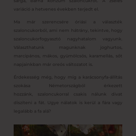
sárga, barna konzum szaloncukrot. A zselés
variáció a hetvenes években terjedt el.
Ma már szerencsére óriási a választék
szaloncukorból, ami nem hátrány, tekintve, hogy
szaloncukorfogyasztó nagyhatalom vagyunk.
Választhatunk magunknak joghurtos,
marcipános, mákos, gyümölcsös, karamellás, sőt
napjainkban már oreós változatot is.
Érdekesség még, hogy míg a karácsonyfa-állítás
szokása Németországból érkezett
hozzánk, szaloncukorral csakis nálunk divat
díszíteni a fát. Ugye nálatok is kerül a fára vagy
legalább a fa alá?