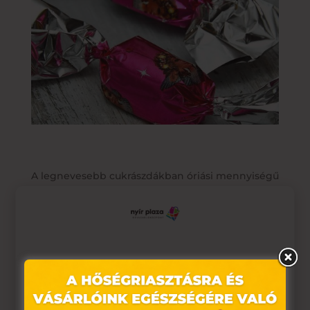
A legnevesebb cukrászdákban óriási mennyiségű
szaloncukrot készítettek. A formákat átszitált
rizslisztbe mártották, ezután öntötték a
folyékony, főzött cukormasszát a mélyedésbe. A
cukor megdermedése és megszáradása után
Ez az oldal sütiket használ
csomagolták a szaloncukrot a szivárvány minden
színében pompázó, csillogó sztaniolpapírba.
Weboldalunkon „cookie"-kat (továbbiakban „süti")