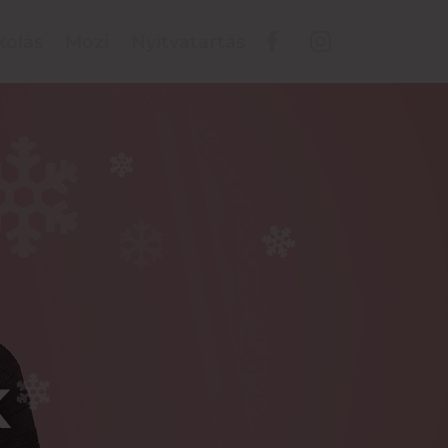
kolás
Mozi
Nyitvatartás
K