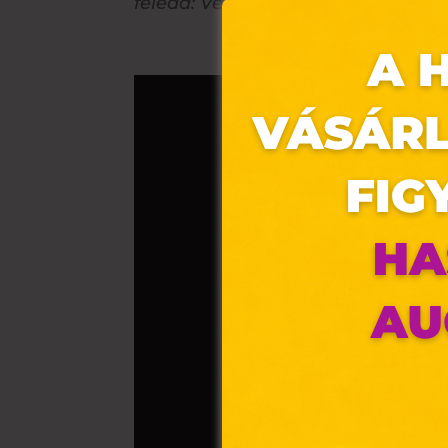
feledd:
Vészesen közelít az ünnep
Ez 
Webo
fájl
hozz
A „s
elek