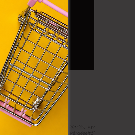
VIII.
. Azon
ütik"
egyéb
k.
ágírója. Számára nincs kínos kérdés, így
koronázatlan királyának. A kérdéseitől