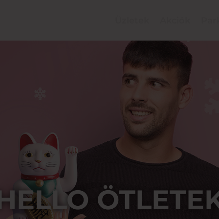
Üzletek
Akciók
Par
HELLO ÖTLETE