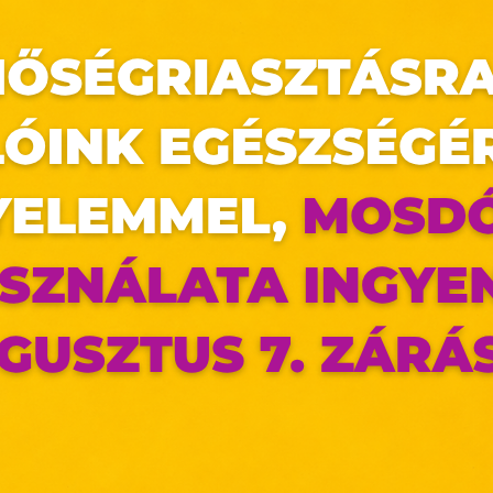
, nézz be hozzánk és vedd meg az ajándékokat 
az oldal sütiket használ
ldalunkon „cookie"-kat (továbbiakban „süti") alkalmazunk. Ezek 
ok, melyek információt tárolnak webes böngészőjében. Ehhez 
ájárulása szükséges.
ütiket" az elektronikus hírközlésről szóló 2003. évi C. törvén
tronikus kereskedelmi szolgáltatások, az információs társadal