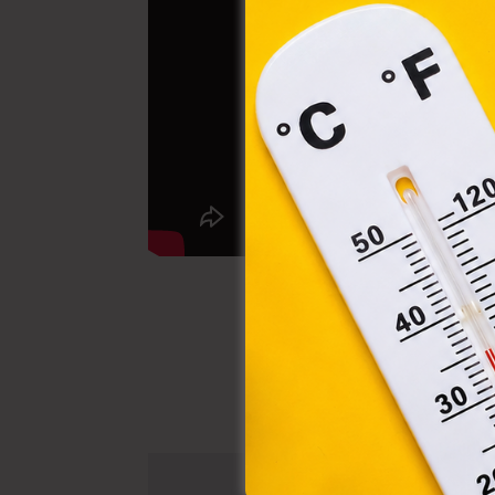
össz
törvé
webl
hasz
eszkö