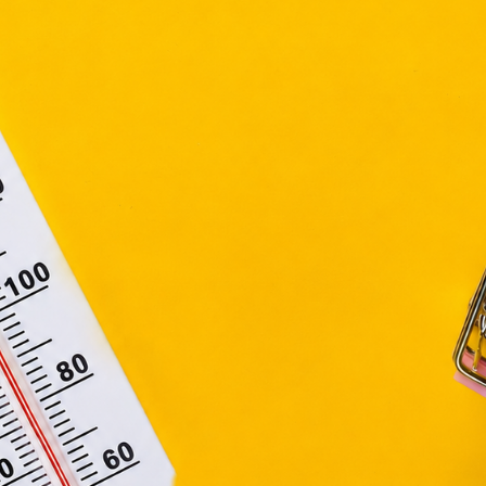
efüggő szolgáltatások egyes kérdéseiről szóló 2001. évi C
ny, valamint az Európai Unió előírásainak megfelelően használjuk
apoknak, melyek az Európai Unió országain belül működnek, a „s
nálatához, és ezeknek a felhasználó számítógépén vagy 
zén történő tárolásához a felhasználók hozzájárulását kell kérniü
Elfogadom
Módosítom a beállításokat
Katz Dávidról
Katz Dávid videó riporter, a 24.hu újs
jogosan nevezhetjük spontán riportok 