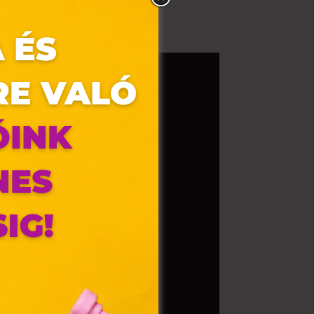
nálunk még ma!
olyan
az Ön
y, az
ommal