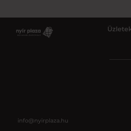
Üzlete
info@nyirplaza.hu