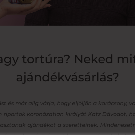
agy tortúra? Neked mit
ajándékvásárlás?
ást és már alig várja, hogy eljöjjön a karácsony,
 riportok koronázatlan királyát Katz Dávodot, ho
asztanak ajándékot a szeretteinek.
Mindenesetre