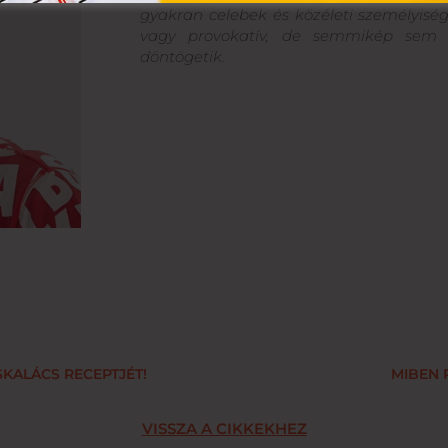
gyakran celebek és közéleti személyiség
vagy provokatív, de semmikép sem 
döntögetik.
KALÁCS RECEPTJÉT!
MIBEN 
VISSZA A CIKKEKHEZ