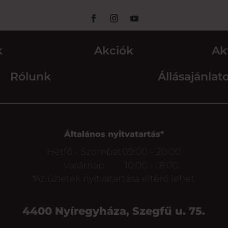
k
Akciók
Ak
Rólunk
Állásajánlat
Általános nyitvatartás*
Hétfő - Szombat
09:00 - 20:00
Vasárnap
10:00 - 18:00
*Az üzletek nyitvatartása eltérő lehet.
4400 Nyíregyháza, Szegfű u. 75.