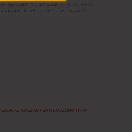
ek egyaránt leblokkolnak. A vicces, kínos
unalmas kérdései néha a tabukat is
REJLIK AZ IGAZI ADVENTI KOSZORÚ TITKA
→