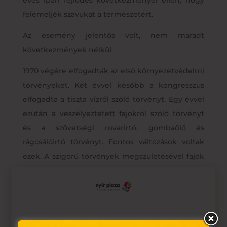
felemeljék szavukat a természetért.
Az esemény jelentős volt, nem maradt
következmények nélkül.
1970 végére elfogadták az első környezetvédelmi
törvényeket. Két évvel később a kongresszus
elfogadta a tiszta vízről szóló törvényt. Egy évvel
ezután a veszélyeztetett fajokról szóló törvényt
és a szövetségi rovarirtó, gombaölő és
rágcsálóirtó törvényt. Fontos változások voltak
ezek. A szigorú törvények megszületésével fajok
százai menekültek meg a kihalástól, emberek
milliói pedig a betegségektől vagy még
rosszabbtól. A törvényeknek köszönhetően több
millió ember tért át ökológiailag érzékenyebb
Ez az oldal sütiket használ
életvitelre.