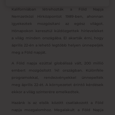
bolygó számára. Ekkorra már Hayes és barátai
Kaliforniában létrehozták a Föld Napja
Nemzetközi Hírközpontot 1989-ben, ahonnan
igyekeztek mozgósítani az egész világot.
Hónapokon keresztül küldözgettek hírleveleket
a világ minden országába. El akarták érni, hogy
április 22-én a lehető legtöbb helyen ünnepeljék
meg a Föld napját.
A Föld napja ezúttal globálissá vált, 200 millió
embert mozgósított 141 országban. Különféle
programokkal, rendezvényekkel ünnepelték
meg április 22-ét. A környezetet érintő kérdések
ekkor a világ színterére emelkedtek.
Hazánk is az elsők között csatlakozott a Föld
napja mozgalomhoz. Megalakult a Föld Napja