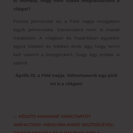
Ki mondta, hogy nem tudod megváltoztatni a
világot?
Fontos jelmondat ez, a Föld napja mozgalom
egyik jelmondata. Szerencsére nem is marad
hatástalan. A világban és hazánkban egyaránt
egyre többen és többen érzik úgy, hogy tenni
kell valamit a bolygónkért, hogy egy ember is
számít.
Április 22. a Föld napja. Változtassunk egy picit
mi is a világon!
←
KÉSZÍTS MAKRAMÉ VIRÁGTARTÓT
ANIFACTORY- MENGYÁN ANIKÓ SEGÍTSÉGÉVEL!
TAVASZI MEGÚJULÁS: 5 HASZNOS TIPP A