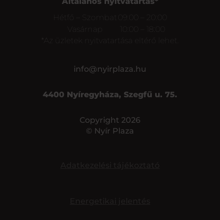
Általános nyitvatartás*
Hétfő – Szombat
09:00 – 20:00
Vasárnap
10:00 – 18:00
*Az üzletek nyitvatartása eltérő lehet.
info@nyirplaza.hu
4400 Nyíregyháza, Szegfű u. 75.
Copyright 2026
© Nyír Plaza
Adatkezelési tájékoztató
Energetikai jelentés