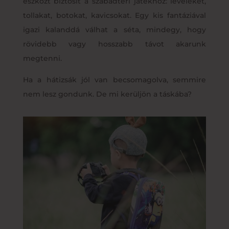
eszközt biztosít a szabadtéri játékhoz: leveleket,
tollakat, botokat, kavicsokat. Egy kis fantáziával
igazi kalanddá válhat a séta, mindegy, hogy
rövidebb vagy hosszabb távot akarunk
megtenni.
Ha a hátizsák jól van becsomagolva, semmire
nem lesz gondunk. De mi kerüljön a táskába?