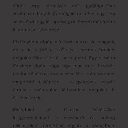
Vödör vagy bármilyen más gyűjtögetésre
alkalmas edény is jó szolgálatot tehet egy séta
során. Csak egy kis apróság, de hosszú méterekre
lekötheti a csemetéket.
Kis fényképezőgép: A fotózás nem csak a nagyok,
de a kicsik játéka is. Ők is szeretnek érdekes
dolgokra fókuszálni és kattogtatni. Egy olcsóbb
fényképezőgép, vagy egy már nem használt
telefon tökéletes erre a célra. Séta után érdemes
megnézni a képeket – a gyerekek sokszor
érdekes, számunkra láthatatlan dolgokat is
észrevesznek.
Kirándulni jó! Okosan felkészülve
kisgyermekekkel is élvezhető és boldog
pillanatokat tölthetünk együtt a szabadban.