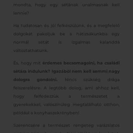
mondta, hogy egy sétának unalmasnak kell
lennie?
Ha tudatosan és jól felkészülünk, és a megfelelő
dolgokat pakoljuk be a hátizsákunkba egy
normál sétát is izgalmas kalanddá
változtathatunk.
És, hogy mit
érdemes becsomagolni, ha családi
sétára indulunk? Igazából nem kell semmi nagy
dologra gondolni.
Nincs szükség drága
felszerelésre. A legtöbb dolog, ami ahhoz kell,
hogy felfedezzük a természetet a
gyerekekkel, valószínűleg megtalálható otthon,
például a konyhaszekrényben!
Szerencsére a természet rengeteg varázslatos