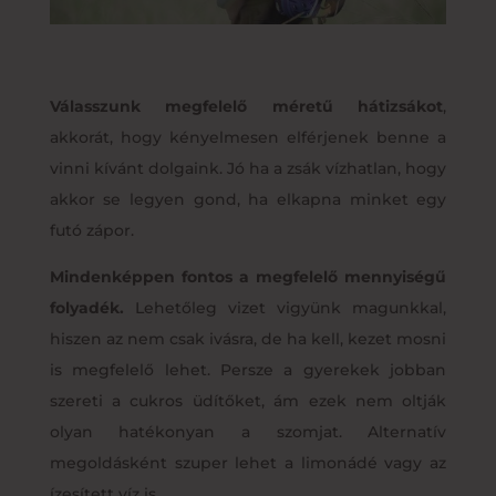
Válasszunk megfelelő méretű hátizsákot
,
akkorát, hogy kényelmesen elférjenek benne a
vinni kívánt dolgaink. Jó ha a zsák vízhatlan, hogy
akkor se legyen gond, ha elkapna minket egy
futó zápor.
Mindenképpen fontos a megfelelő mennyiségű
folyadék.
Lehetőleg vizet vigyünk magunkkal,
hiszen az nem csak ivásra, de ha kell, kezet mosni
is megfelelő lehet. Persze a gyerekek jobban
szereti a cukros üdítőket, ám ezek nem oltják
olyan hatékonyan a szomjat. Alternatív
megoldásként szuper lehet a limonádé vagy az
ízesített víz is.