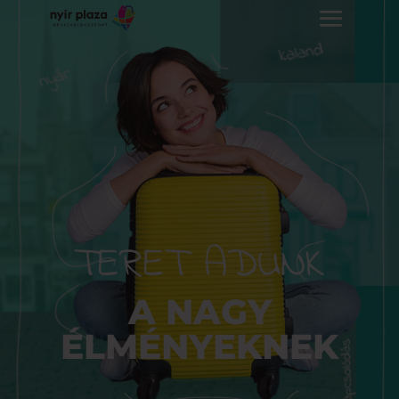
TERET ADUNK
A NAGY
ÉLMÉNYEKNEK