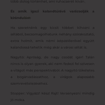
több dolog történhet, ami ruhacserét kíván.
És amik igazi kalandtúrává varázsolják a
kirándulást:
Ha szeretnénk egy kicsit többet kihozni a
sétából, becsomagolhatunk néhány szórakoztató,
extra holmit, amik némi képzelőerővel együtt
kalandossá tehetik még akár a városi sétát is.
Nagyító: Apróság, de nagy csodát ígér! Talán
nincs is olyan gyerek, aki nem fedezi fel szívesen
a világot más perspektívából. A nagyító tökéletes
a bogárvadászathoz, a virágok alaposabb
szemrevételezéséhez.
Stopper: Vigyázz! kész! Rajt! Versenyezni mindig
jó móka.