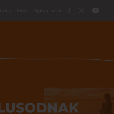
kolás
Mozi
Nyitvatartás
ÍLUSODNAK