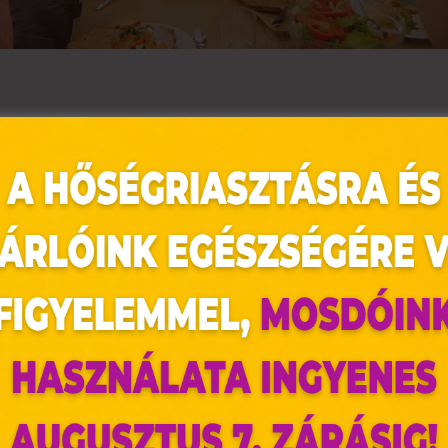
kéletes választás a nyári reggelikhez vagy ebédek
lívaolajjal) és hintsd meg sóval és frissen őrölt 
rillezd meg mindkét oldalát, ameddig ropogós
sajtot, enyhén sózott paradicsomkarikákat és 
egykét percig, amíg a sajt rá nem olvad a b
ogy még karakteresebb legyen a szendvics íze.
az oldal sütiket használ
ldalunkon „cookie"-kat (továbbiakban „süti") alkalmazunk. Ezek 