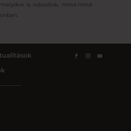
rmelyikre is voksoltok, mind-mind
zonban.
tualitások
ok