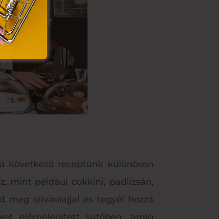
, a következő receptünk különösen
z, mint például cukkini, padlizsán,
 meg olívaolajjal és tegyél hozzá
ket előmelegített sütőben, amíg