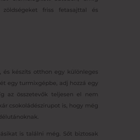
ldségeket friss fetasajttal és
, és készíts otthon egy különleges
ávét egy turmixgépbe, adj hozzá egy
míg az összetevők teljesen el nem
kár csokoládészirupot is, hogy még
i délutánoknak.
ikat is találni még. Sőt biztosak