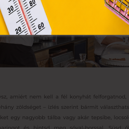
ysz, amiért nem kell a fél konyhát felforgatnod
néhány zöldséget – ízlés szerint bármit választhats
ket egy nagyobb tálba vagy akár tepsibe, locsold
maringot és hintsd meg sóval-borssal. Süsd ő