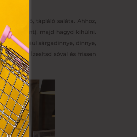
az Ön
készíthető, tápláló saláta. Ahhoz,
y, az
ommal
idő szerint), majd hagyd kihűlni.
VIII.
, mint például sárgadinnye, dinnye,
. Azon
ütik"
ime-ot is. Ízesítsd sóval és frissen
egyéb
k.