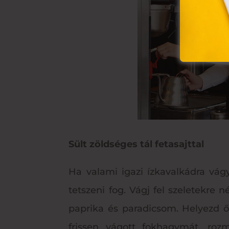
Sült zöldséges tál fetasajttal
Ha valami igazi ízkavalkádra vág
tetszeni fog. Vágj fel szeletekre 
paprika és paradicsom. Helyezd ő
frissen vágott fokhagymát, roz