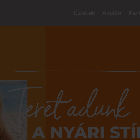
Üzletek
Akciók
Par
Teret adunk
A NYÁRI ST