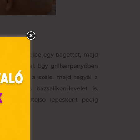
hez. Vágj félbe egy bagettet, majd
fekete borssal. Egy grillserpenyőben
 nem lesz a széle, majd tegyél a
akár friss bazsalikomlevelet is.
agettre. Utolsó lépésként pedig
olyan