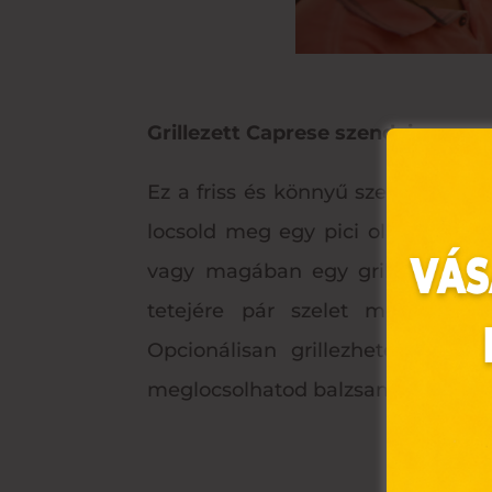
Grillezett Caprese szendvics
Ez a friss és könnyű szendvics tö
locsold meg egy pici olajjal (pl. o
vagy magában egy grillsütőben g
tetejére pár szelet mozzarella 
Opcionálisan grillezheted még 
meglocsolhatod balzsamecettel, h
Ez 
Webo