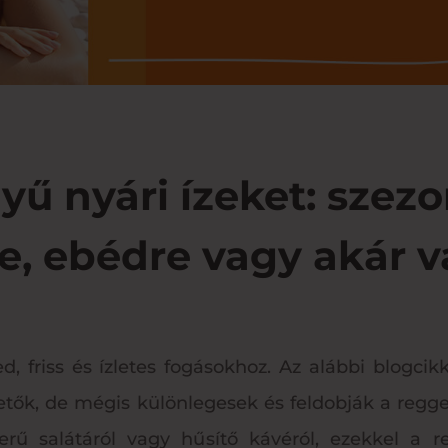
yű nyári ízeket: szezo
re, ebédre vagy akár v
d, friss és ízletes fogásokhoz. Az alábbi blogci
tők, de mégis különlegesek és feldobják a reggel
yszerű salátáról vagy hűsítő kávéról, ezekkel 