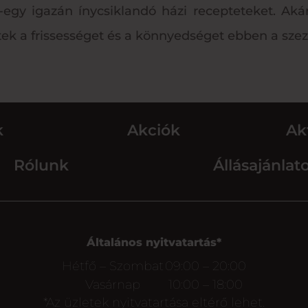
egy igazán ínycsiklandó házi recepteteket. Aká
tek a frissességet és a könnyedséget ebben a sze
k
Akciók
Ak
Rólunk
Állásajánlat
Általános nyitvatartás*
Hétfő – Szombat
09:00 – 20:00
Vasárnap
10:00 – 18:00
*Az üzletek nyitvatartása eltérő lehet.