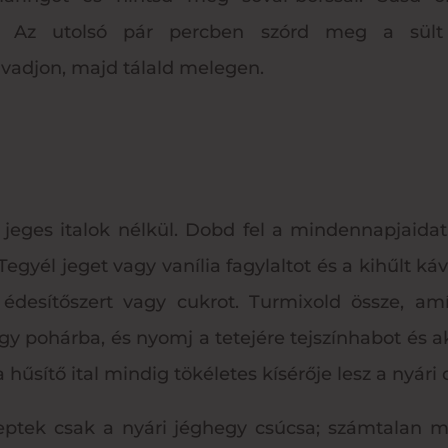
 Az utolsó pár percben szórd meg a sült zö
vadjon, majd tálald melegen.
ő jeges italok nélkül. Dobd fel a mindennapjaidat
egyél jeget vagy vanília fagylaltot és a kihűlt k
tt édesítőszert vagy cukrot. Turmixold össze, a
y pohárba, és nyomj a tetejére tejszínhabot és a
 hűsítő ital mindig tökéletes kísérője lesz a nyár
ptek csak a nyári jéghegy csúcsa; számtalan más