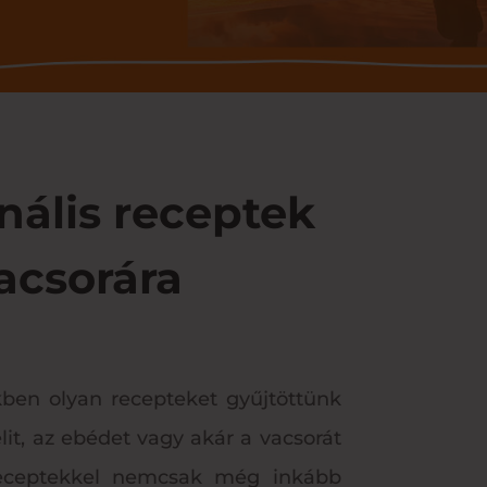
nális receptek
acsorára
kkben olyan recepteket gyűjtöttünk
it, az ebédet vagy akár a vacsorát
a receptekkel nemcsak még inkább