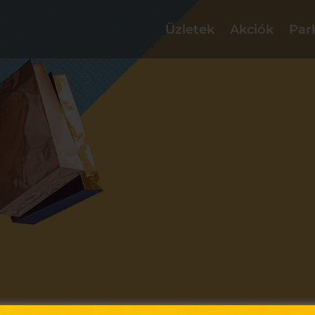
Üzletek
Akciók
Par