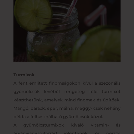
Turmixok
A fent említett finomságokon kívül a szezonális
gyümölcsök levéből rengeteg féle turmixot
készíthetünk, amelyek mind finomak és üdítőek.
Mangó, barack, eper, málna, meggy- csak néhány
példa a felhasználható gyümölcsök közül.
A gyümölcsturmixok kiváló vitamin- és
ásványianyag-forrást jelentenek, és persze