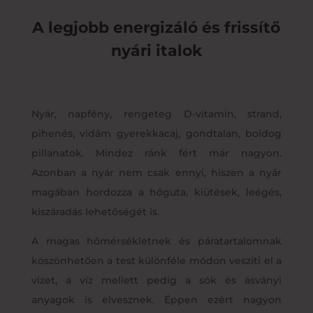
A legjobb energizáló és frissítő
nyári italok
Nyár, napfény, rengeteg D-vitamin, strand,
pihenés, vidám gyerekkacaj, gondtalan, boldog
pillanatok. Mindez ránk fért már nagyon.
Azonban a nyár nem csak ennyi, hiszen a nyár
magában hordozza a hőguta, kiütések, leégés,
kiszáradás lehetőségét is.
A magas hőmérsékletnek és páratartalomnak
köszönhetően a test különféle módon veszíti el a
vizet, a víz mellett pedig a sók és ásványi
anyagok is elvesznek. Éppen ezért nagyon