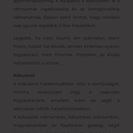
gyomorfájdalomig, a fejfájástól a szédülésen át a
vérnyomás ingadozásáig és az izomgörcsökig
változhatnak. Éppen ezért fontos, hogy minden
nap igyunk legalább 2 liter folyadékot.
Legjobb, ha vizet iszunk, ám számtalan isteni
finom, hűsítő ital létezik, amiket érdemes nyáron
fogyasztani, mert finomak, frissítőek, és kiváló
helyettesítői a víznek.
Kókuszvíz
A kókuszvíz hatékonyabban oltja a szomjúságot,
mintha ásványvizet vagy a csapvizet
fogyasztanánk, emellett édes íze segít a
szénsavas üdítők helyettesítésében.
A kókuszvíz nátriumban, káliumban, kalciumban,
magnéziumban és foszforban gazdag. Segít