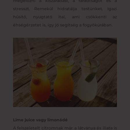
megelőzni a kiszáradást, a fáradtságot és a
stresszt. Remekül hidratálja testünket. Igazi
hűsítő, nyugtató ital, ami csökkenti az
éhségérzetet is, így jó segítség a fogyókúrában.
Lime juice vagy limonádé
A felszeletelt citromnak már a látványa és illata is