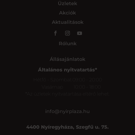
Üzletek
Akciók
Aktualitások
Rólunk
Állásajánlatok
Általános nyitvatartás*
Hétfő - Szombat
09:00 - 20:00
Vasárnap
10:00 - 18:00
*Az üzletek nyitvatartása eltérő lehet.
info@nyirplaza.hu
4400 Nyíregyháza, Szegfű u. 75.