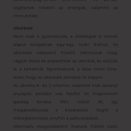
segítenek növelni az energiát, valamint az
immunitást.
Uborkalé
Nem csak a gyümölcsök, a zöldségek is remek
alapul szolgálnak egy-egy nyári italhoz. Az
uborkalé népszerű frissítő. Hámozzuk meg,
vágjuk össze és pépesítsük az uborkát, és szűrjük
le a tartalmát. Nyomhatunk a lébe némi lime-
levet, hogy az uborkalé zamatos ízt kapjon.
Az uborka K- és C-vitamin, valamint más ásványi
anyagok, például vas, foszfor és magnézium
gazdag forrása. 95% vízből áll, így
megakadályozza a kiszáradást. Segíti a
méregtelenítést, enyhíti a székrekedést.
Alternatív megoldásként ihatunk hűtött vizet,