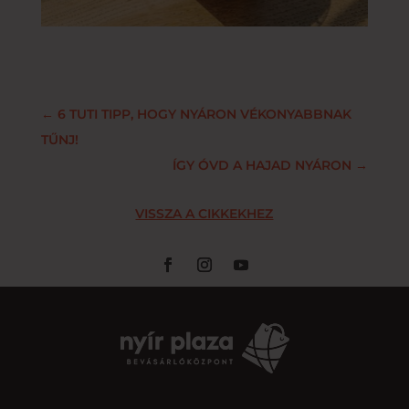
←
6 TUTI TIPP, HOGY NYÁRON VÉKONYABBNAK
TŰNJ!
ÍGY ÓVD A HAJAD NYÁRON
→
VISSZA A CIKKEKHEZ