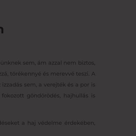
n
emünknek sem, ám azzal nem biztos,
zzá, törékennyé és merevvé teszi. A
 izzadás sem, a verejték és a por is
 fokozott göndörödés, hajhullás is
edéseket a haj védelme érdekében,