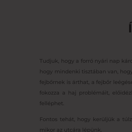
Tudjuk, hogy a forró nyári nap ká
hogy mindenki tisztában van, hogy 
fejbőrnek is árthat, a fejbőr leégé
fokozza a haj problémáit, előidéz
felléphet.
Fontos tehát, hogy kerüljük a tú
mikor az utcára lépünk.