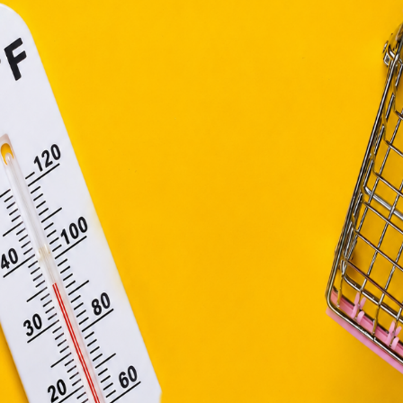
efüggő szolgáltatások egyes kérdéseiről szóló 2001. évi C
snak, de ez nem igazán szerencsés. A túl sok 
ny, valamint az Európai Unió előírásainak megfelelően használjuk
őre izzadékony, és a haja könnyen zsírosodik, vá
apoknak, melyek az Európai Unió országain belül működnek, a „s
nálatához, és ezeknek a felhasználó számítógépén vagy 
ni. Arra is érdemes odafigyelni, hogy csak a fej
zén történő tárolásához a felhasználók hozzájárulását kell kérniü
rog a samponos víz. Ha a haj végeit is mossuk, kö
Elfogadom
Módosítom a beállításokat