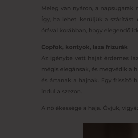
Meleg van nyáron, a napsugarak n
Így, ha lehet, kerüljük a szárítá
órával korábban, hogy elegendő idő
Copfok, kontyok, laza frizurák
Az igénybe vett hajat érdemes laz
mégis elegánsak, és megvédik a h
és ártanak a hajnak. Egy frissítő 
indul a szezon.
A nő ékessége a haja. Óvjuk, vigy