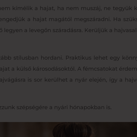
em kímélik a hajat, ha nem muszáj, ne tegyük k
st, engedjük a hajat magától megszáradni. Ha sz
 legyen a levegőn száradásra. Kerüljük a hajvasal
ább stílusban hordani. Praktikus lehet egy könnyű
ajat a külső károsodásoktól. A fémcsatokat érdem
hajvágásra is sor kerülhet a nyár elején, így a h
ázzunk szépségére a nyári hónapokban is.