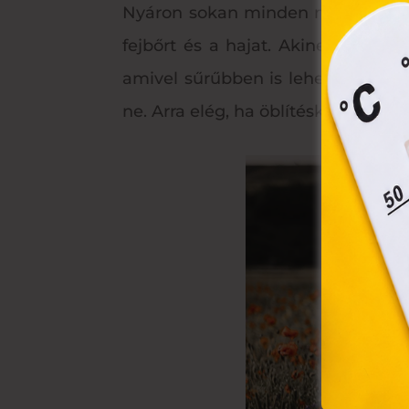
össz
Nyáron sokan minden nap hajat mo
törvé
fejbőrt és a hajat. Akinek a fejb
webl
hasz
amivel sűrűbben is lehet hajat mos
eszkö
ne. Arra elég, ha öblítéskor rácso