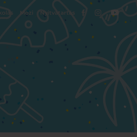
kolás
Mozi
Nyitvatartás