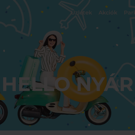
Üzletek
Akciók
Par
HELLO NYÁR