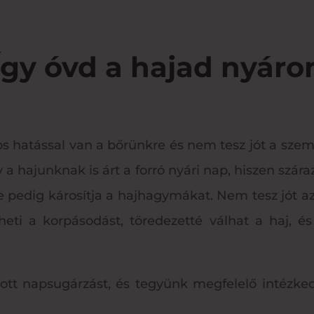
Így óvd a hajad nyáro
ros hatással van a bőrünkre és nem tesz jót a sz
a hajunknak is árt a forró nyári nap, hiszen szára
se pedig károsítja a hajhagymákat. Nem tesz jót az
heti a korpásodást, töredezetté válhat a haj, és
lzott napsugárzást, és tegyünk megfelelő intézk