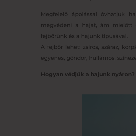
Megfelelő ápolással óvhatjuk h
megvédeni a hajat, ám mielőtt e
fejbőrünk és a hajunk típusával.
A fejbőr lehet: zsíros, száraz, k
egyenes, göndör, hullámos, színeze
Hogyan védjük a hajunk nyáron?