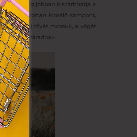
VIII.
sampon még jobban kiszáríthatja a
. Azon
lasszon fokozottan kímélő sampont,
ütik"
egyéb
bőrt és a haj tövét mossuk, a végét
k.
nnyebben kiszáradnak.