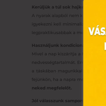
Kerüljük a túl sok hajkezelést
A nyarak alapból nem kímélik a ha
igyekezni kell minimalizálni a kém
legpraktikusabbak a melegben. Raga
Használjunk kondicionálót
Mivel a nap kiszárítja a hajat, mi
Ez 
nedvességtartalmát. Erre remek sz
a táskában magunkkal vihetünk, é
Webo
fejünkön, ha a napra megyünk.
Kö
fájl
hozz
neked megfelelőt.
A „s
Jól válasszunk sampont
elek