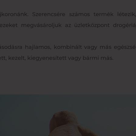
ajkoronánk. Szerencsére számos termék létezi
zeket megvásároljuk az üzletközpont drogériá
orpásodásra hajlamos, kombinált vagy más egészség
tt, kezelt, kiegyenesített vagy bármi más.