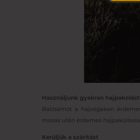
Használjunk gyakran hajpakolást
Balzsamot a hajvégeken érdemes
mosás után érdemes hajpakolással f
Kerüljük a szárítást