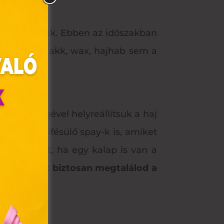
en ártalmasak. Ebben az időszakban
yek, mint a lakk, wax, hajhab sem a
ó segítségével helyreállítsuk a haj
rmékek, kifésülő spay-k is, amiket
az sem árt, ha egy kalap is van a
olyan
ink között biztosan megtalálod a
az Ön
y, az
ommal