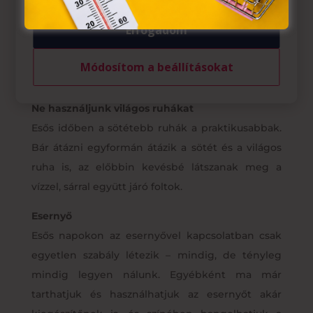
napsütésben. Ha az időjárásjelentés szerint esni
fog, öltözzünk úgy rétegesen, hogy a külső
Elfogadom
rétegeket le tudjuk venni, ha hirtelen
felmelegszik az idő, vagy melegen tarthassuk
Módosítom a beállításokat
magunk, ha az időjárás a legrosszabbra fordulna.
Ne használjunk világos ruhákat
Esős időben a sötétebb ruhák a praktikusabbak.
Bár átázni egyformán átázik a sötét és a világos
ruha is, az előbbin kevésbé látszanak meg a
vízzel, sárral együtt járó foltok.
Esernyő
Esős napokon az esernyővel kapcsolatban csak
egyetlen szabály létezik – mindig, de tényleg
mindig legyen nálunk. Egyébként ma már
tarthatjuk és használhatjuk az esernyőt akár