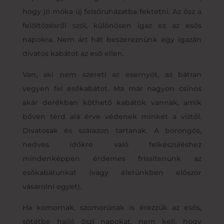
hogy jó móka új felsőruházatba fektetni. Az ősz a
felöltözésről szól, különösen igaz ez az esős
napokra. Nem árt hát beszereznünk egy igazán
divatos kabátot az eső ellen.
Van, aki nem szereti az esernyőt, az bátran
vegyen fel esőkabátot. Ma már nagyon csinos
akár derékban köthető kabátok vannak, amik
bőven térd alá érve védenek minket a víztől.
Divatosak és szárazon tartanak. A borongós,
nedves időkre való felkészüléshez
mindenképpen érdemes frissítenünk az
esőkabátunkat (vagy életünkben először
vásárolni egyet).
Ha komornak, szomorúnak is érezzük az esős,
sötétbe hajló őszi napokat, nem kell, hogy