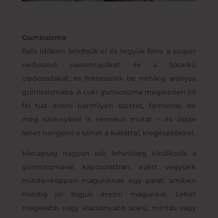
Gumicsizma
Esős időben felejtsük el és tegyük félre a szuper
nedvszívó vászoncipőket és a tűsarkú
cipőcsodákat, és fektessünk be néhány aranyos
gumicsizmába. A cuki gumicsizma meglepően jól
fel tud dobni bármilyen szettet, farmerral, de
még szoknyával is remekül mutat – és össze
lehet hangolni a színét a kabáttal, kiegészítőkkel.
Manapság nagyon sok lehetőség kínálkozik a
gumicsizmával kapcsolatban, ezért vegyünk
mindenképpen magunknak egy párat, amiben
mindig jól fogjuk érezni magunkat. Lehet
magasabb vagy alacsonyabb szárú, mintás vagy