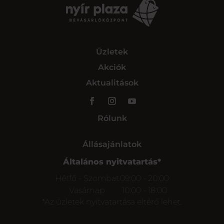
Üzletek
Akciók
Aktualitások
Rólunk
Állásajánlatok
Általános nyitvatartás*
Hétfő - Szombat
09:00 - 20:00
Vasárnap
10:00 - 18:00
*Az üzletek nyitvatartása eltérő lehet.