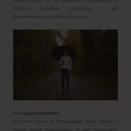
kiegészítőnek is, és színében hangolhatjuk a
ruhához, táskához, csizmához – de
természetesen tökéletes a fekete is.
Eső vagy ballonkabát
Az évnek ebben az időszakában, akkor, amikor a
napok egyre hidegebbek, el kell ismernünk,